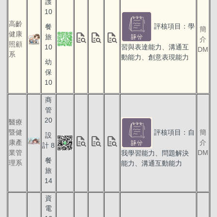
護
10
高齡
評核項目：學
餐
簡
健康
quick_reference_all
quick_reference_all
quick_reference_all
旅
介
照顧
10
習與表達能力、溝通互
DM
系
動能力、創意表現能力
幼
保
10
商
管
20
醫療
評核項目：自
暨健
簡
設
quick_reference_all
quick_reference_all
quick_reference_all
康產
介
計 8
業管
DM
我學習能力、問題解決
餐
理系
能力、溝通互動能力
旅
14
資
電