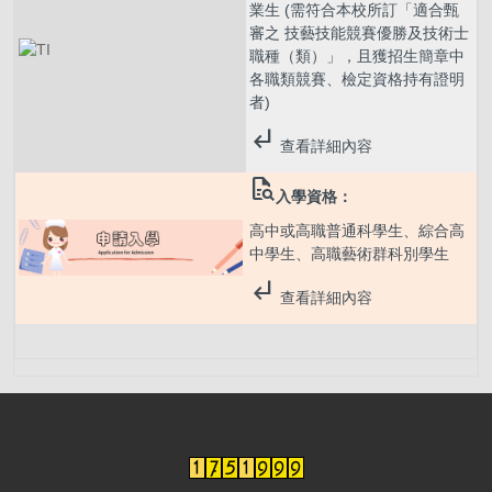
業生 (需符合本校所訂「適合甄
審之 技藝技能競賽優勝及技術士
職種（類）」，且獲招生簡章中
各職類競賽、檢定資格持有證明
者)
subdirectory_arrow_left
查看詳細內容
quick_reference_all
入學資格：
高中或高職普通科學生、綜合高
中學生、高職藝術群科別學生
subdirectory_arrow_left
查看詳細內容