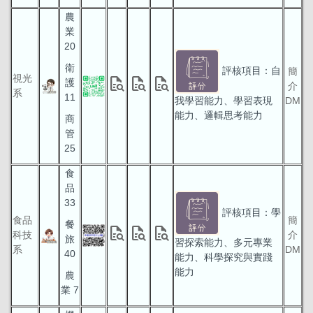
農
業
20
衛
評核項目：自
簡
視光
quick_reference_all
quick_reference_all
quick_reference_all
護
介
系
11
我學習能力、學習表現
DM
能力、邏輯思考能力
商
管
25
食
品
33
評核項目：學
食品
簡
餐
quick_reference_all
quick_reference_all
quick_reference_all
科技
介
旅
習探索能力、多元專業
系
DM
40
能力、科學探究與實踐
能力
農
業 7