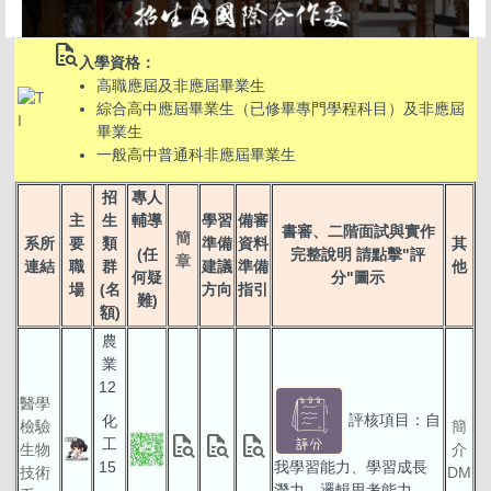
quick_reference_all
入學資格：
高職應屆及非應屆畢業生
綜合高中應屆畢業生（已修畢專門學程科目）及非應屆
畢業生
一般高中普通科非應屆畢業生
招
專人
主
生
輔導
學習
備審
書審、二階面試與實作
簡
系所
要
類
準備
資料
其
(任
完整說明 請點擊"評
章
連結
職
群
建議
準備
他
何疑
分"圖示
場
(名
方向
指引
難)
額)
農
業
12
醫學
評核項目：自
化
檢驗
簡
quick_reference_all
quick_reference_all
quick_reference_all
工
生物
介
15
我學習能力、學習成長
技術
DM
潛力、邏輯思考能力