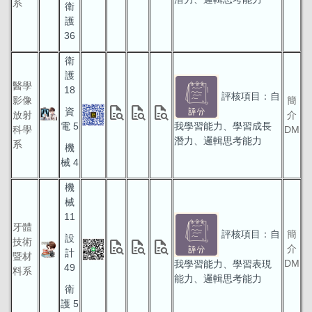
系
衛
護
36
衛
護
醫學
18
評核項目：自
影像
簡
quick_reference_all
quick_reference_all
quick_reference_all
資
放射
介
電 5
我學習能力、學習成長
科學
DM
潛力、邏輯思考能力
系
機
械 4
機
械
11
牙體
評核項目：自
簡
設
技術
quick_reference_all
quick_reference_all
quick_reference_all
介
計
暨材
DM
我學習能力、學習表現
49
料系
能力、邏輯思考能力
衛
護 5