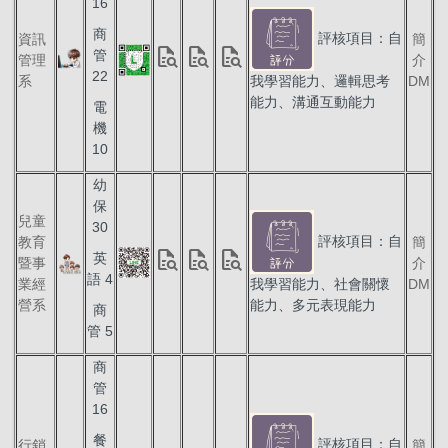
16
商
評核項目：自
資訊
簡
quick_reference_all
quick_reference_all
quick_reference_all
管
管理
介
22
系
我學習能力、邏輯思考
DM
能力、溝通互動能力
電
機
10
幼
保
兒童
30
評核項目：自
教育
簡
quick_reference_all
quick_reference_all
quick_reference_all
英
暨事
介
語 4
業經
我學習能力、社會關懷
DM
營系
能力、多元表現能力
商
管 5
商
管
16
餐
評核項目：自
行銷
簡