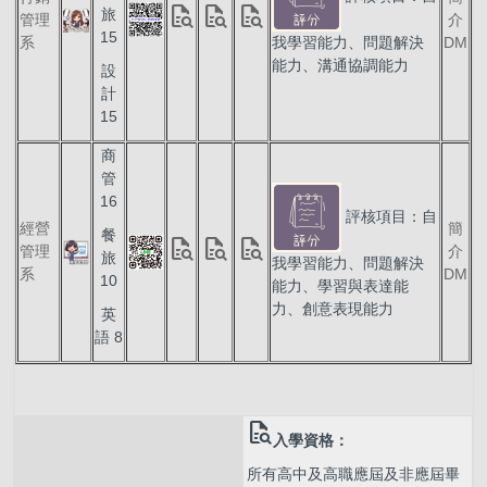
quick_reference_all
quick_reference_all
quick_reference_all
旅
管理
介
15
系
我學習能力、問題解決
DM
能力、溝通協調能力
設
計
15
商
管
16
評核項目：自
經營
簡
餐
quick_reference_all
quick_reference_all
quick_reference_all
管理
介
旅
我學習能力、問題解決
系
DM
10
能力、學習與表達能
力、創意表現能力
英
語 8
quick_reference_all
入學資格：
所有高中及高職應屆及非應屆畢