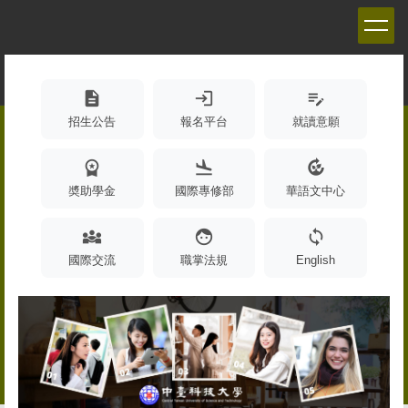
跳
到
主
要
內
description
login
edit_note
容
招生公告
報名平台
就讀意願
區
workspace_premium
flight_land
compost
奬助學金
國際專修部
華語文中心
diversity_3
face
sync
國際交流
職掌法規
English