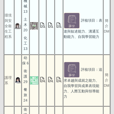
機
械
13
環境
土
評核項目：表
與安
簡
quick_reference_all
quick_reference_all
quick_reference_all
木
全衞
介
20
生工
達與敍述能力、溝通互
DM
程系
動能力、自我學習能力
化
工
13
幼
保 6
評核項目：追
衛
簡
護
護理
quick_reference_all
quick_reference_all
quick_reference_all
介
求卓越與成就之能力、
29
系
DM
自我學習與成果表現能
餐
力、人際互動與領導能
旅
力
24
衛