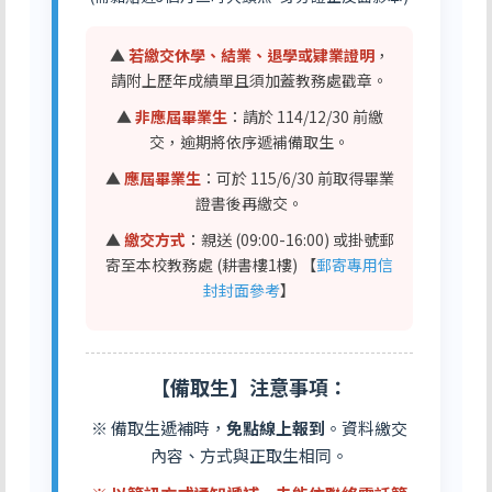
▲
若繳交休學、結業、退學或肄業證明
，
請附上歷年成績單且須加蓋教務處戳章。
▲
非應屆畢業生
：請於 114/12/30 前繳
交，逾期將依序遞補備取生。
▲
應屆畢業生
：可於 115/6/30 前取得畢業
證書後再繳交。
▲
繳交方式
：親送 (09:00-16:00) 或掛號郵
寄至本校教務處 (耕書樓1樓) 【
郵寄專用信
封封面參考
】
【備取生】注意事項：
※ 備取生遞補時，
免點線上報到
。資料繳交
內容、方式與正取生相同。