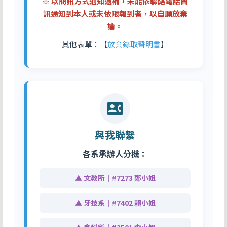
※ 以簡訊方式通知遞補，未能依聯絡電話簡
訊通知到本人或未依限報到者，以自願放棄
論。
其他表單：【
放棄錄取聲明書
】
contact_phone
與我聯繫
各系承辦人分機：
▲ 文教所｜#7273 鄭小姐
▲ 牙技系｜#7402 賴小姐