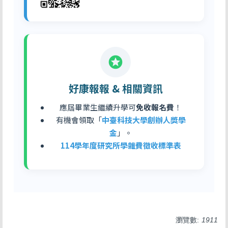
stars
好康報報 & 相關資訊
應屆畢業生繼續升學可
免收報名費
！
有機會領取「
中臺科技大學創辦人獎學
金
」。
114學年度研究所學雜費徵收標準表
瀏覽數:
1911