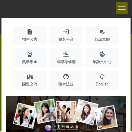
跳
到
主
要
內
description
login
edit_note
容
招生公告
報名平台
就讀意願
區
workspace_premium
flight_land
compost
奬助學金
國際專修部
華語文中心
diversity_3
face
sync
國際交流
職掌法規
English