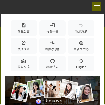
跳
到
主
要
內
description
login
edit_note
容
招生公告
報名平台
就讀意願
區
workspace_premium
flight_land
compost
奬助學金
國際專修部
華語文中心
diversity_3
face
sync
國際交流
職掌法規
English