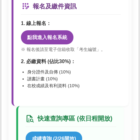
app_registration
報名及繳件資訊
1. 線上報名：
點我進入報名系統
※ 報名後請至電子信箱收取「考生編號」。
2. 必繳資料 (佔比30%)：
身分證件及自傳 (10%)
讀書計畫 (10%)
在校成績及有利資料 (10%)
quick_reference_all
快速查詢專區 (依日程開放)
成績查詢 (2/26開放)