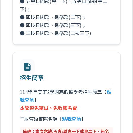
● 五專日間部(專一下)、五專日間部(專二
下)；
● 四技日間部、進修部(二下)；
● 四技日間部、進修部(三下)；
● 二技日間部、進修部(二技三下)
description
招生簡章
114學年度第2學期寒假轉學考招生簡章【
點
我查詢
】
本管道免筆試、免收報名費
**本管道實際名額【
點我查詢
】
備註：本次寒轉/五專/轉專一下或專二下，無名