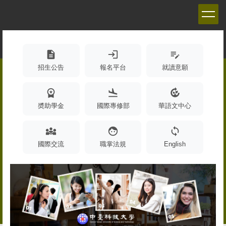
跳
到
主
要
內
description
login
edit_note
容
招生公告
報名平台
就讀意願
區
workspace_premium
flight_land
compost
奬助學金
國際專修部
華語文中心
diversity_3
face
sync
國際交流
職掌法規
English