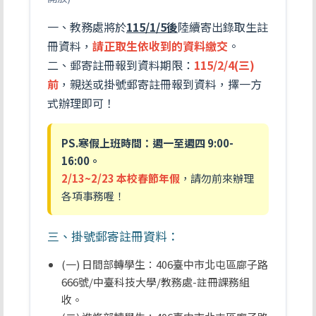
一、教務處將於
115/1/5後
陸續寄出錄取生註
冊資料，
請正取生依收到的資料繳交
。
二、郵寄註冊報到資料期限：
115/2/4(三)
前
，親送或掛號郵寄註冊報到資料，擇一方
式辦理即可！
PS.寒假上班時間：週一至週四 9:00-
16:00。
2/13~2/23 本校春節年假
，請勿前來辦理
各項事務喔！
三、掛號郵寄註冊資料：
(一) 日間部轉學生：406臺中市北屯區廍子路
666號/中臺科技大學/教務處-註冊課務組
收。