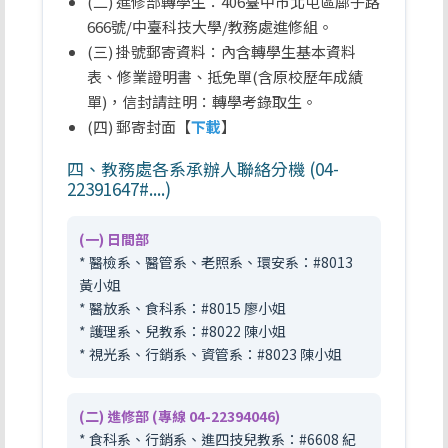
(二) 進修部轉學生：406臺中市北屯區廍子路
666號/中臺科技大學/教務處進修組。
(三) 掛號郵寄資料：內含轉學生基本資料
表、修業證明書、抵免單(含原校歷年成績
單)，信封請註明：轉學考錄取生。
(四) 郵寄封面【
下載
】
四、教務處各系承辦人聯絡分機 (04-
22391647#....)
(一) 日間部
* 醫檢系、醫管系、老照系、環安系：#8013
黃小姐
* 醫放系、食科系：#8015 廖小姐
* 護理系、兒教系：#8022 陳小姐
* 視光系、行銷系、資管系：#8023 陳小姐
(二) 進修部 (專線 04-22394046)
* 食科系、行銷系、進四技兒教系：#6608 紀