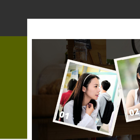
跳
到
主
要
內
容
區