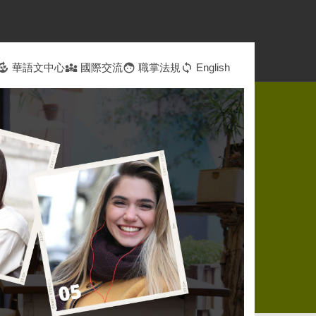
ompost
華語文中心
diversity_3
國際交流
face
職掌法規
sync
English