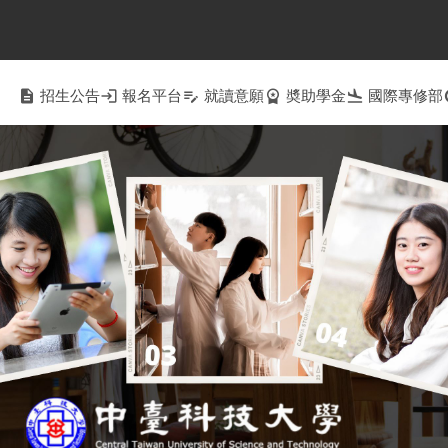
description
招生公告
login
報名平台
edit_note
就讀意願
workspace_premium
奬助學金
flight_land
國際專修部
c