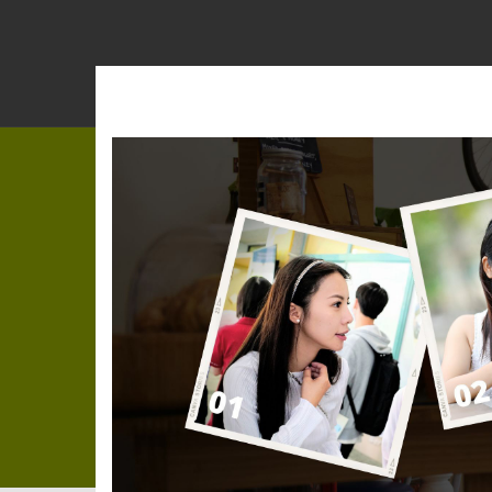
跳
到
主
要
內
容
區