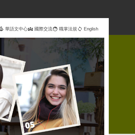
ompost
華語文中心
diversity_3
國際交流
face
職掌法規
sync
English