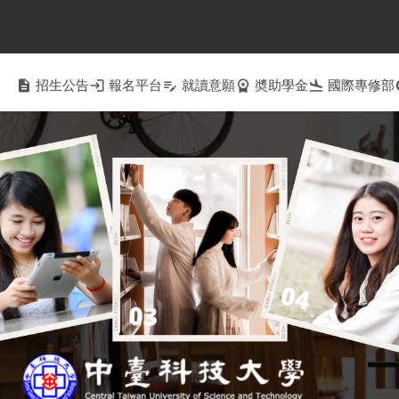
description
招生公告
login
報名平台
edit_note
就讀意願
workspace_premium
奬助學金
flight_land
國際專修部
c