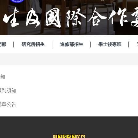
間部
研究所招生
進修部招生
學士後專班
須知
報到須知
榜單公告