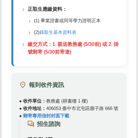
正取生應繳資料：
(1) 畢業證書或同等學力證明正本
(2)
錄取生基本資料表
繳交方式：1. 親送教務處 (5/30前) 或 2. 掛
號郵寄 (5/30前寄達)
location_on
報到收件資訊
●
收件單位：
教務處 (耕書樓 1 樓)
●
收件地址：
406053 臺中市北屯區廍子路 666 號
●
郵寄專用信封封面下載
forum
招生諮詢