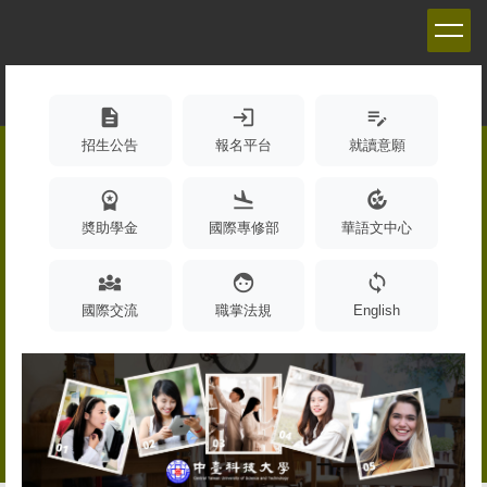
跳
到
主
要
內
description
login
edit_note
容
招生公告
報名平台
就讀意願
區
workspace_premium
flight_land
compost
奬助學金
國際專修部
華語文中心
diversity_3
face
sync
國際交流
職掌法規
English