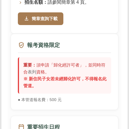
招生名額：
請參閱簡章第 4 頁。
file_download
簡章查詢下載
verified_user
報考資格限定
重要：
須申請「歸化經許可者」，並同時符
合
表列
資格。
※ 新住民子女若未經歸化許可，不得報名此
管道。
● 本管道報名費：500 元
calendar_today
重要招生日程