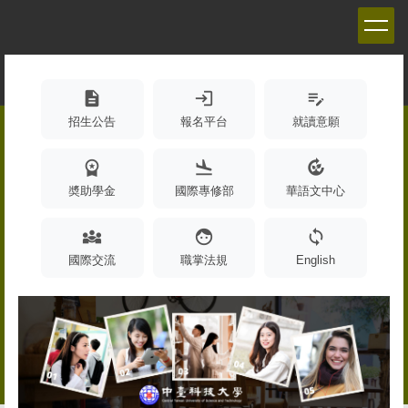
跳
到
主
要
內
description
login
edit_note
容
招生公告
報名平台
就讀意願
區
workspace_premium
flight_land
compost
奬助學金
國際專修部
華語文中心
diversity_3
face
sync
國際交流
職掌法規
English