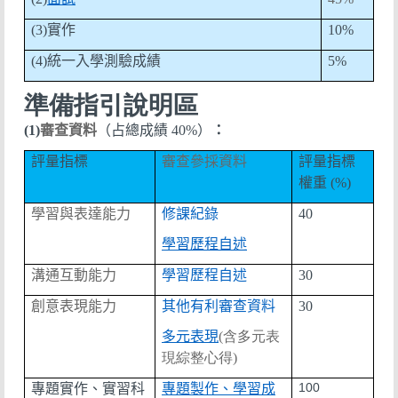
(3)
實作
10%
(4)
統一入學測驗成績
5%
準備指引說明區
(1)
審查資料
（占總成績
40%
）
：
評量指標
審查參採資料
評量指標
權重
(%)
學習與表達能力
修課紀錄
40
學習歷程自述
溝通互動能力
學習歷程自述
30
創意表現能力
其他有利審查資料
30
多元表現
(含多元表
現綜整心得)
100
專題實作、實習科
專題製作、學習成