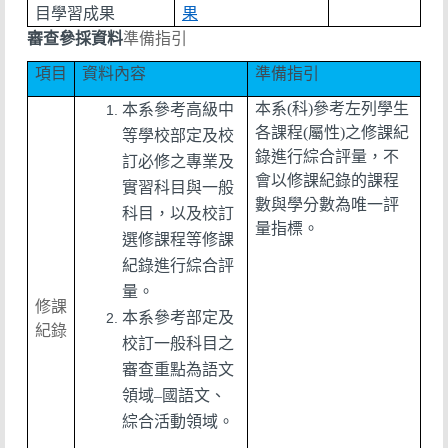
目學習成果
果
審查參採資料
準備指引
項目
資料內容
準備指引
本系
(
科
)
參考左列學生
本系參考高級中
各課程
(
屬性
)
之修課紀
等學校部定及校
錄進行綜合評量，
不
訂必修之專業及
會以修課紀錄的課程
實習科目與一般
數與學分數為唯一評
科目，以及校訂
量指標
。
選修課程等修課
紀錄進行綜合評
量。
修課
本系參考部定及
紀錄
校訂一般科目之
審查重點為語文
領域–國語文、
綜合活動領域。