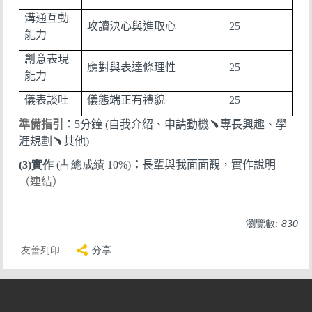
溝通互動
攻讀決心與進取心
25
能力
創意表現
應對與表達條理性
25
能力
儀表談吐
儀態端正有禮貌
25
準備指引
：
5
分鐘
(
自我介紹、申請動機
﹅
專長興趣、學
涯規劃
﹅
其他
)
(3)實作
(占總成績 10%)
：
長輩與我面面觀，實作說明
（連結）
瀏覽數:
830
友善列印
分享