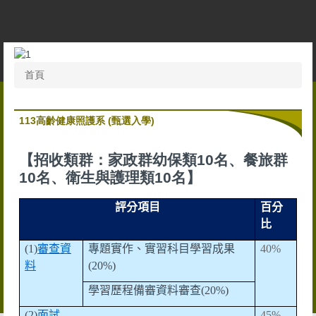
跳
到
主
要
內
首頁
容
區
113高齡健康照護系 (甄選入學)
【招收類群：家政群幼保類10名、餐旅群
10名、衛生與護理類10名】
評分項目
百分
比
(1)
審查資
專題實作、實習科目學習成果
40%
料
(20%)
學習歷程備審資料審查
(20%)
(2)
面試
45%