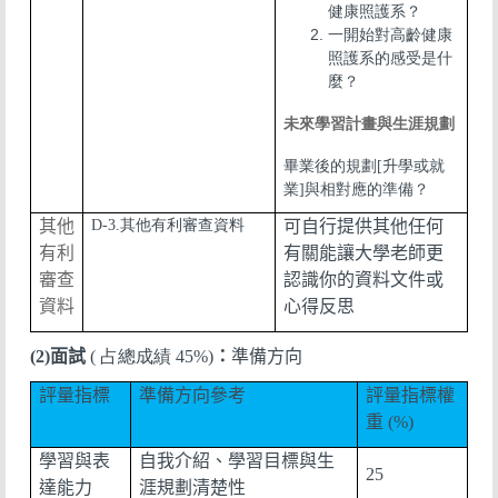
健康照護系？
一開始對高齡健康
照護系的感受是什
麼？
未來學習計畫與生涯規劃
畢業後的規劃[升學或就
業]與相對應的準備？
其他
D-3.其他有利審查資料
可自行提供其他任何
有利
有關能讓大學老師更
審查
認識你的資料文件或
資料
心得反思
(2)
面試
( 占總成績
45%)
：
準備方向
評量指標
準備方向參考
評量指標權
重
(%)
學習與表
自我介紹、學習目標與生
25
達能力
涯規劃清楚性