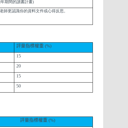
四年期間的讀書計畫)
老師更認識你的資料文件或心得反思。
評量指標權重
(%)
15
20
15
50
評量指標權重
(%)