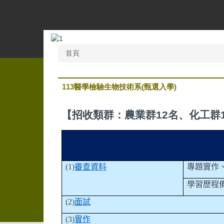
跳
到
主
要
內
首頁
容
區
113醫學檢驗生物技術系(甄選入學)
【招收類群：農業群12名、化工群
(1)
審查資料
專題實作
學習歷程
(2)
面試
(3)
實作