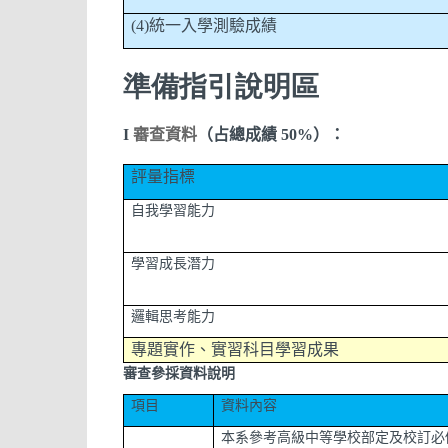
(4)
統一入學測驗成績
準備指引說明區
I
審查資料
（占總成績
50%
）
：
評量
指標
自我學習能力
學習成長潛力
邏輯思考能力
專題實作、實習科目學習成果
審查參採資料說明
項目
資料內容
本系參考高級中等學校部定及校訂必