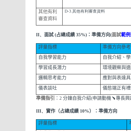
其他有利
D-3.其他有利審查資料
審查資料
II、
面試
(
占總成績
35%)
：
準備方向
(
面
試
範例
評量指標
準備方向參考
自我學習能力
自我介紹、學
學習成長潛力
環境觀察與適
邏輯思考能力
應對與表達具
儀表談吐
儀態端正有禮
準備指引
：
2
分鐘自我介紹
(
申請動機
﹅
專長興
III、
實作
（
占總成績
10%
）
：
準備方向
評量指標