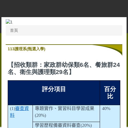
跳
到
主
要
內
首頁
容
區
113護理系(甄選入學)
【招收類群：家政群幼保類6名、餐旅群24
名、衛生與護理類29名】
評分項目
百分
比
(1)
審查資
專題實作、實習科目學習成果
40%
料
(20%)
學習歷程備審資料審查
(20%)