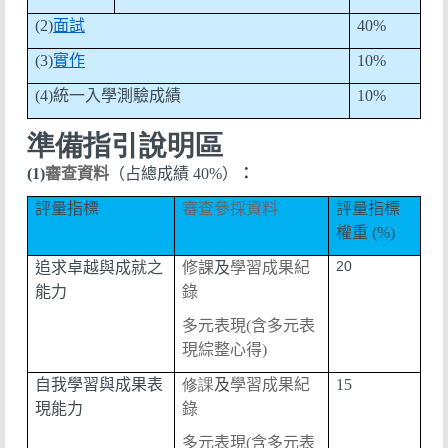
(2)
面試
40%
(3)
實作
10%
(4)
統一入學測驗成績
10%
準備指引說明區
(1)
審查資料
（占總成績
40%
）
：
評量指標
審查參採資料
評量指標
權重
(%)
20
追求卓越與成就之
修課
及
學習成果紀
能力
錄
多元表現
(含多元表
現綜整心得)
自我學習與成果表
修課
及
學習成果紀
15
現能力
錄
多元表現
(含多元表