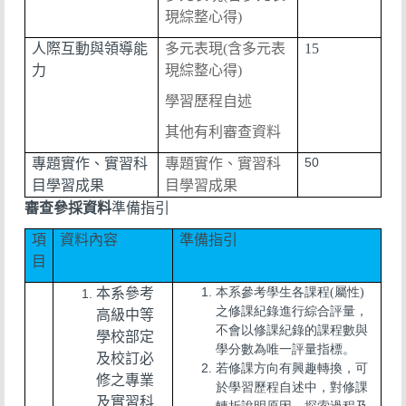
現綜整心得)
人際互動與領導能
多元表現
(含多元表
15
力
現綜整心得)
學習歷程自述
其他有利審查資料
50
專題實作、實習科
專題實作、實習科
目學習成果
目學習成果
審查參採資料
準備指引
項
資料內容
準備指引
目
本系參考
本系參考學生各課程(屬性)
之修課紀錄進行綜合評量，
高級中等
不會以修課紀錄的課程數與
學校部定
學分數為唯一評量指標。
及校訂必
若修課方向有興趣轉換，可
修之專業
於學習歷程自述中，對修課
及實習科