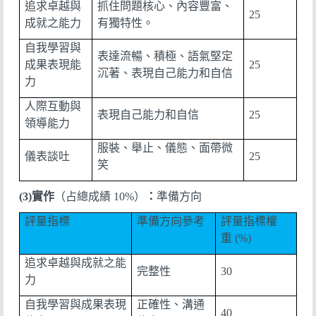
追求卓越與
抓住問題核心、內容豐富、
25
成就之能力
有獨特性。
自我學習與
表達流暢、積極、語氣堅定
成果表現能
25
沉著、表現自己能力和自信
力
人際互動與
表現自己能力和自信
25
領導能力
服裝、舉止、儀態、面帶微
儀表談吐
25
笑
(3)
實作
（占總成績 1
0%
）
：
準備方向
評量指標
準備方向參考
評量指標權
重
(%)
追求卓越與成就之能
完整性
30
力
自我學習與成果表現
正確性、溝通
40