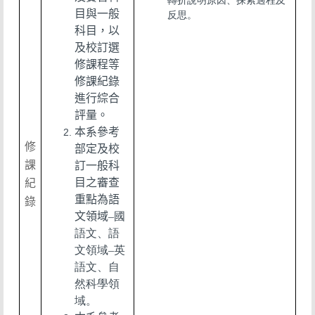
轉折說明原因、探索過程及
目與一般
反思。
科目，以
及校訂選
修課程等
修課紀錄
進行綜合
評量。
本系參考
修
部定及校
課
訂一般科
目之審查
紀
重點為語
錄
文領域
–國
語文、語
文領域–英
語文、自
然科學領
域。