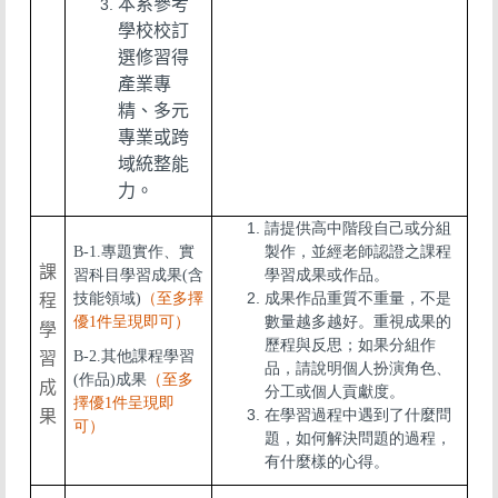
本系參考
學校校訂
選修習得
產業專
精、多元
專業或跨
域統整能
力。
請提供高中階段自己或分組
B-1.專題實作、實
製作，並經老師認證之課程
課
習科目學習成果(含
學習成果或作品。
技能領域)
（至多擇
成果作品重質不重量，不是
程
優1件呈現即可）
數量越多越好。重視成果的
學
歷程與反思；如果分組作
B-2.其他課程學習
習
品，請說明個人扮演角色、
(作品)成果
（至多
成
分工或個人貢獻度。
擇優1件呈現即
果
在學習過程中遇到了什麼問
可）
題，如何解決問題的過程，
有什麼樣的心得。