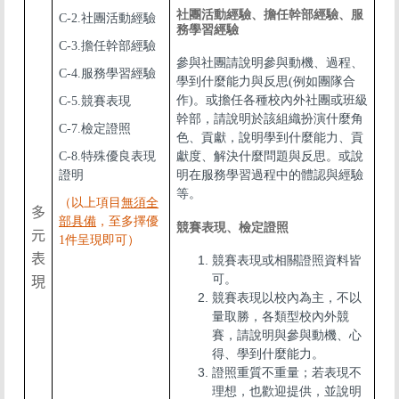
社團活動經驗、擔任幹部經驗、服
C-2.社團活動經驗
務學習經驗
C-3.擔任幹部經驗
參與社團請說明參與動機、過程、
C-4.服務學習經驗
學到什麼能力與反思(例如團隊合
作)。或擔任各種校內外社團或班級
C-5.競賽表現
幹部，請說明於該組織扮演什麼角
C-7.檢定證照
色、貢獻，說明學到什麼能力、貢
C-8.特殊優良表現
獻度、解決什麼問題與反思。或說
證明
明在服務學習過程中的體認與經驗
等。
（以上項目
無須全
多
部具備
，至多擇優
競賽表現、檢定證照
元
1件呈現即可）
表
競賽表現或相關證照資料皆
可。
現
競賽表現以校內為主，不以
量取勝，各類型校內外競
賽，請說明與參與動機、心
得、學到什麼能力。
證照重質不重量；若表現不
理想，也歡迎提供，並說明