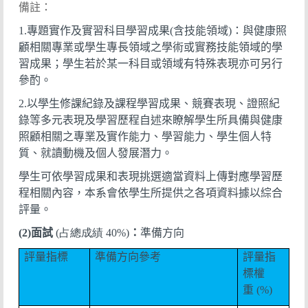
備註：
1.
專題實作及實習科目學習成果
(
含技能領域
)
：與健康照
顧相關專業或學生專長領域之學術或實務技能領域的學
習成果；學生若於某一科目或領域有特殊表現亦可另行
參酌。
2.
以學生修課紀錄及課程學習成果、競賽表現、證照紀
錄等多元表現及學習歷程自述來瞭解學生所具備與健康
照顧相關之專業及實作能力、學習能力、學生個人特
質、就讀動機及個人發展潛力。
學生可依學習成果和表現挑選適當資料上傳對應學習歷
程相關內容，本系會依學生所提供之各項資料據以綜合
評量。
(2)
面試
(占總成績 40%)
：
準備方向
評量指標
準備方向參考
評量指
標權
重
(%)