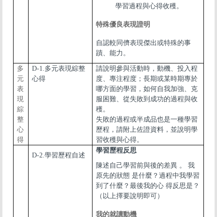
學習過程與心得收穫。
特殊優良表現證明
自認較同儕表現傑出或特殊的事
蹟、能力。
多
D-1.多元表現綜整
請說明參與活動時，動機、投入程
元
心得
度、專注程度；長期或某時期專於
表
哪方面的學習，如何自我加強、克
現
服困難、從失敗到成功的過程與收
綜
穫。
整
失敗的過程或半成品也是一種學習
心
歷程，請附上佐證資料，並說明學
得
習收穫與心得。
學習歷程反思
D-2.學習歷程自述
陳述自己學習前與後的差異 。 我
原先的狀態 是什麼？過程中我學習
到了什麼？最後我的心 得反思是？
（以上擇要說明即可）
我的就讀動機