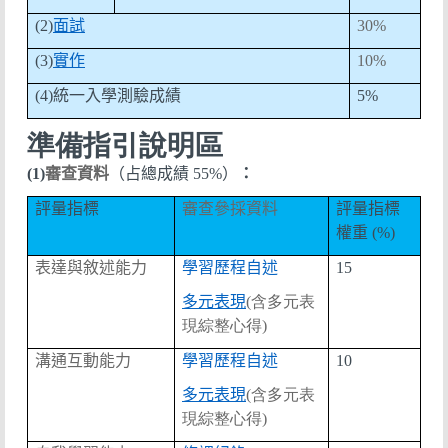
(2)
面試
30%
(3)
實作
10%
(4)
統一入學測驗成績
5%
準備指引說明區
(1)
審查資料
（占總成績
55%
）
：
評量指標
審查參採資料
評量指標
權重
(%)
表達與敘述能力
學習歷程自述
15
多元表現
(含多元表
現綜整心得)
溝通互動能力
學習歷程自述
10
多元表現
(含多元表
現綜整心得)