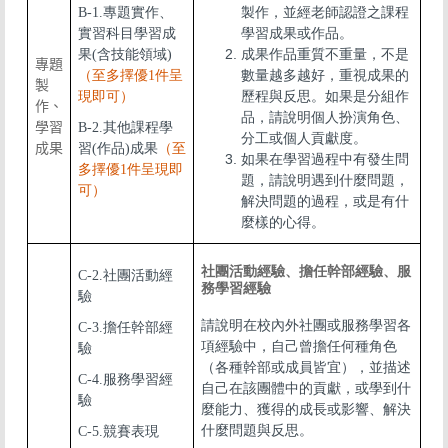
B-1.專題實作、
製作，並經老師認證之課程
實習科目學習成
學習成果或作品。
果(含技能領域)
成果作品重質不重量，不是
專題
（至多擇優1件呈
數量越多越好，重視成果的
製
現即可）
歷程與反思。如果是分組作
作、
品，請說明個人扮演角色、
學習
B-2.其他課程學
分工或個人貢獻度。
成果
習(作品)成果
（至
如果在學習過程中有發生問
多擇優1件呈現即
題，請說明遇到什麼問題，
可）
解決問題的過程，或是有什
麼樣的心得。
社團活動經驗、擔任幹部經驗、服
C-2.社團活動經
務學習經驗
驗
請說明在校內外社團或服務學習各
C-3.擔任幹部經
項經驗中，自己曾擔任何種角色
驗
（各種幹部或成員皆宜），並描述
C-4.服務學習經
自己在該團體中的貢獻，或學到什
驗
麼能力、獲得的成長或影響、解決
什麼問題與反思。
C-5.競賽表現