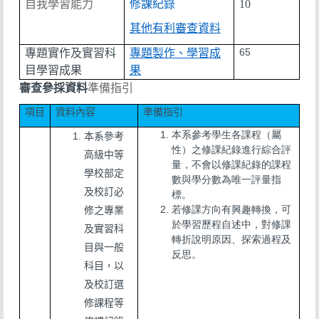
自我學習能力
修課紀錄
10
其他有利審查資料
65
專題實作及實習科
專題製作、學習成
目學習成果
果
審查參採資料
準備指引
項目
資料內容
準備指引
本系參考學生各課程（屬
本系參考
性）之修課紀錄進行綜合評
高級中等
量，不會以修課紀錄的課程
學校部定
數與學分數為唯一評量指
及校訂必
標。
若修課方向有興趣轉換，可
修之專業
於學習歷程自述中，對修課
及實習科
轉折說明原因、探索過程及
目與一般
反思。
科目，以
及校訂選
修課程等