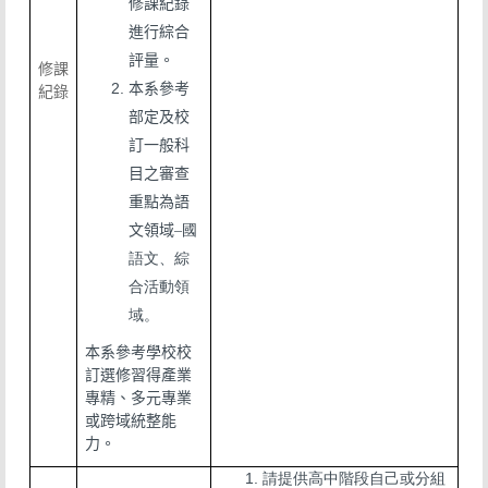
修課紀錄
進行綜合
評量。
修課
本系參考
紀錄
部定及校
訂一般科
目之審查
重點為語
文領域
–國
語文、綜
合活動領
域。
本系參考學校校
訂選修習得產業
專精、多元專業
或跨域統整能
力
。
請提供高中階段自己或分組