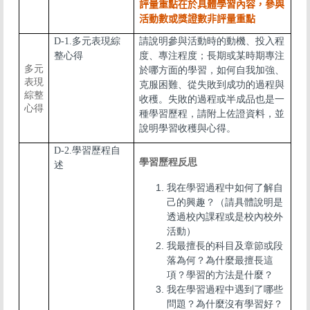
評量重點在於具體學習內容，參與
活動數或獎證數非評量重點
D-1.多元表現綜
請說明參與活動時的動機、投入程
整心得
度、專注程度；長期或某時期專注
多元
於哪方面的學習，如何自我加強、
表現
克服困難、從失敗到成功的過程與
綜整
收穫。失敗的過程或半成品也是一
心得
種學習歷程，請附上佐證資料，並
說明學習收穫與心得。
D-2.學習歷程自
學習歷程反思
述
我在學習過程中如何了解自
己的興趣？（請具體說明是
透過校內課程或是校內校外
活動）
我最擅長的科目及章節或段
落為何？為什麼最擅長這
項？學習的方法是什麼？
我在學習過程中遇到了哪些
問題？為什麼沒有學習好？