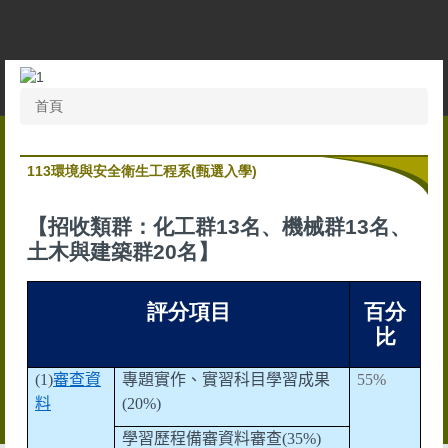
跳
到
主
要
內
首頁
容
區
113環境與安全衛生工程系(甄選入學)
【招收類群：化工群13名、機械群13名、
土木與建築群20名】
評分項目
百分
比
(1)
審查資
專題實作、實習科目學習成果
55%
料
(20%)
學習歷程備審資料審查
(35%)