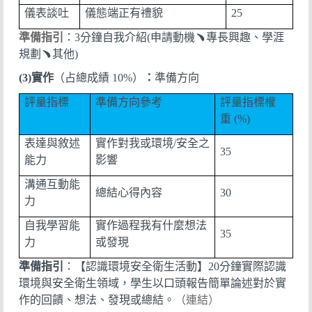
儀表談吐
儀態端正有禮貌
25
準備指引
：
3
分鐘自我介紹
(
申請動機
﹅
專長興趣、學涯
規劃
﹅
其他
)
(3)
實作
（占總成績
10%
）
：
準備方向
評量指標
準備方向參考
評量指標權
重
(%)
表達與敘述
實作對我或環境
/
安全之
35
能力
影響
溝通互動能
總結心得內容
30
力
自我學習能
實作過程我有什麼想法
35
力
或發現
準備指引
：【認識環境安全衛生活動】
20
分鐘實際認識
環境與安全衛生領域，學生以口頭報告簡單論述對於實
作的回饋、想法、發現或總結。
（連結）