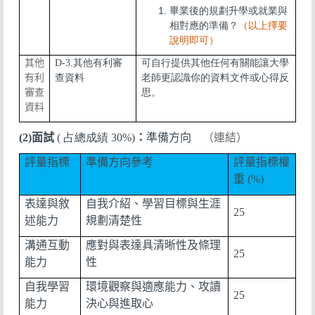
畢業後的規劃升學或就業與
相對應的準備？
（以上擇要
說明即可）
其他
D-3.其他有利審
可自行提供其他任何有關能讓大學
有利
查資料
老師更認識你的資料文件或心得反
審查
思。
資料
(2)
面試
( 占總成績
30%)
：
準備方向
（連結）
評量指標
準備方向參考
評量指標權
重
(%)
表達與敘
自我介紹、學習目標與生涯
25
述能力
規劃清楚性
溝通互動
應對與表達具清晰性及條理
25
能力
性
自我學習
環境觀察與適應能力、攻讀
25
能力
決心與進取心