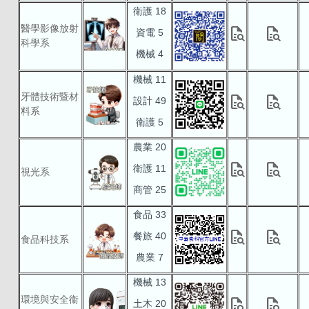
衛護 18
醫學影像放射
quick_reference_all
quick_reference_all
資電 5
科學系
機械 4
機械 11
牙體技術暨材
quick_reference_all
quick_reference_all
設計 49
料系
衛護 5
農業 20
quick_reference_all
quick_reference_all
衛護 11
視光系
商管 25
食品 33
quick_reference_all
quick_reference_all
餐旅 40
食品科技系
農業 7
機械 13
環境與安全衞
quick_reference_all
quick_reference_all
土木 20