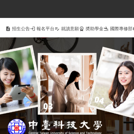
description
招生公告
login
報名平台
edit_note
就讀意願
workspace_premium
奬助學金
flight_land
國際專修部
c