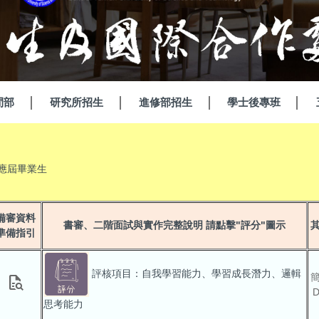
間部
研究所招生
進修部招生
學士後專班
應屆畢業生
備審資料
書審、二階面試與實作完整說明 請點擊"評分"圖示
準備指引
評核項目：自我學習能力、學習成長潛力、邏輯
quick_reference_all
思考能力