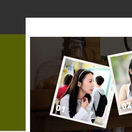
跳
到
主
要
內
容
區