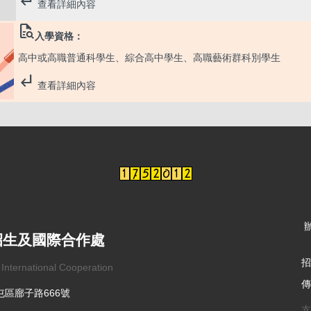
查看詳細內容
quick_reference_all
入學資格：
高中或高職普通科學生、綜合高中學生、高職藝術群科別學生
subdirectory_arrow_left
查看詳細內容
辦
招生及國際合作處
招
 International Cooperation
傳
北屯區廍子路666號
支