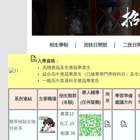
招生學制
四技日間部
二技日
quick_reference_all
入學資格：
高職應屆及非應屆畢業生
綜合高中應屆畢業生（已修畢專門學程科目）及非
一般高中普通科非應屆畢業生
專人輔導
簡
招生類群
學習準備
系所連結
主要職場
章
(名額)
(任何疑難)
建議方向
農業12
醫學檢驗生物
quick_reference_all
quick_reference_all
化工 15
技術系
衛護 36