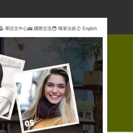
ompost
華語文中心
diversity_3
國際交流
face
職掌法規
sync
English