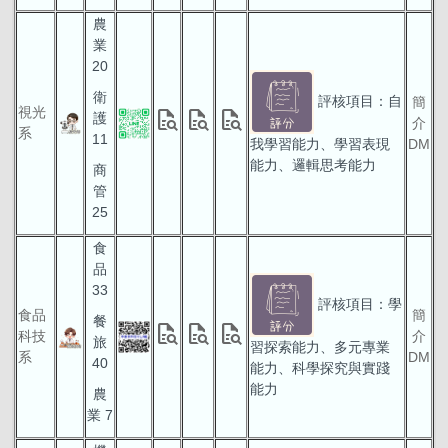
農
業
20
衛
評核項目：自
簡
視光
quick_reference_all
quick_reference_all
quick_reference_all
護
介
系
11
我學習能力、學習表現
DM
能力、邏輯思考能力
商
管
25
食
品
33
評核項目：學
食品
簡
餐
quick_reference_all
quick_reference_all
quick_reference_all
科技
介
旅
習探索能力、多元專業
系
DM
40
能力、科學探究與實踐
能力
農
業 7