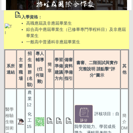
quick_reference_all
入學資格：
高職應屆及非應屆畢業生
綜合高中應屆畢業生（已修畢專門學程科目）及非應屆
畢業生
一般高中普通科非應屆畢業生
招
專人
主
生
輔導
學習
備審
書審、二階面試與實作
簡
系所
要
類
準備
資料
其
(任
完整說明 請點擊"評
章
連結
職
群
建議
準備
他
何疑
分"圖示
場
(名
方向
指引
難)
額)
農
業
12
醫學
評核項目：自
化
檢驗
簡
quick_reference_all
quick_reference_all
quick_reference_all
工
生物
介
15
我學習能力、學習成長
技術
DM
潛力、邏輯思考能力