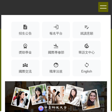
跳
到
主
要
內
description
login
edit_note
容
招生公告
報名平台
就讀意願
區
workspace_premium
flight_land
compost
奬助學金
國際專修部
華語文中心
diversity_3
face
sync
國際交流
職掌法規
English