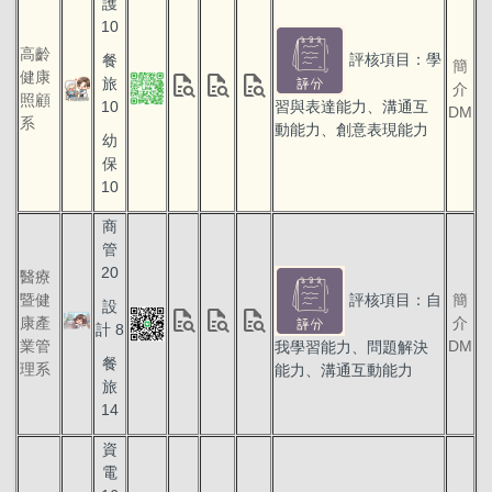
護
10
高齡
評核項目：學
餐
簡
健康
quick_reference_all
quick_reference_all
quick_reference_all
旅
介
照顧
10
習與表達能力、溝通互
DM
系
動能力、創意表現能力
幼
保
10
商
管
20
醫療
評核項目：自
暨健
簡
設
quick_reference_all
quick_reference_all
quick_reference_all
康產
介
計 8
業管
DM
我學習能力、問題解決
餐
理系
能力、溝通互動能力
旅
14
資
電