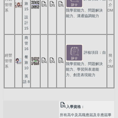
quick_reference_all
quick_reference_all
quick_reference_all
旅
管理
介
15
系
我學習能力、問題解決
DM
能力、溝通協調能力
設
計
15
商
管
16
評核項目：自
經營
簡
餐
quick_reference_all
quick_reference_all
quick_reference_all
管理
介
旅
我學習能力、問題解決
系
DM
10
能力、學習與表達能
力、創意表現能力
英
語 8
quick_reference_all
入學資格：
所有高中及高職應屆及非應屆畢