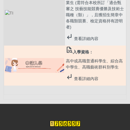
業生 (需符合本校所訂「適合甄
審之 技藝技能競賽優勝及技術士
職種（類）」，且獲招生簡章中
各職類競賽、檢定資格持有證明
者)
subdirectory_arrow_left
查看詳細內容
quick_reference_all
入學資格：
高中或高職普通科學生、綜合高
中學生、高職藝術群科別學生
subdirectory_arrow_left
查看詳細內容