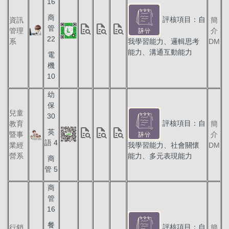
16
商
評核項目：自
資訊
簡
quick_reference_all
quick_reference_all
quick_reference_all
管
管理
介
22
系
我學習能力、邏輯思考
DM
能力、溝通互動能力
電
機
10
幼
保
兒童
30
評核項目：自
教育
簡
quick_reference_all
quick_reference_all
quick_reference_all
英
暨事
介
語 4
業經
我學習能力、社會關懷
DM
營系
能力、多元表現能力
商
管 5
商
管
16
餐
評核項目：自
行銷
簡