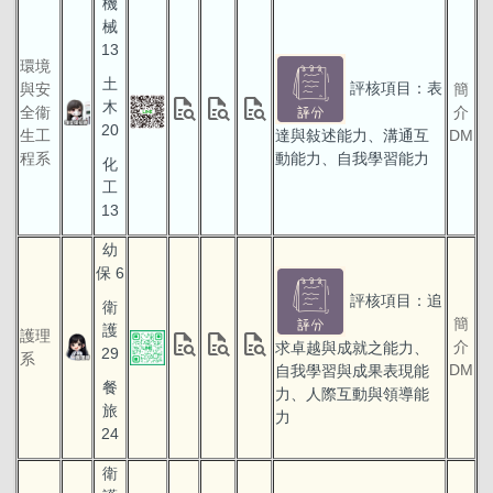
機
械
13
環境
土
評核項目：表
與安
簡
quick_reference_all
quick_reference_all
quick_reference_all
木
全衞
介
20
生工
達與敍述能力、溝通互
DM
程系
動能力、自我學習能力
化
工
13
幼
保 6
評核項目：追
衛
簡
護
護理
quick_reference_all
quick_reference_all
quick_reference_all
介
求卓越與成就之能力、
29
系
DM
自我學習與成果表現能
餐
力、人際互動與領導能
旅
力
24
衛