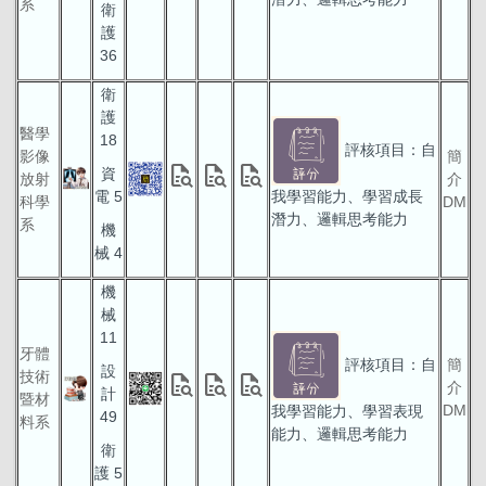
系
衛
護
36
衛
護
醫學
18
評核項目：自
影像
簡
quick_reference_all
quick_reference_all
quick_reference_all
資
放射
介
電 5
我學習能力、學習成長
科學
DM
潛力、邏輯思考能力
系
機
械 4
機
械
11
牙體
評核項目：自
簡
設
技術
quick_reference_all
quick_reference_all
quick_reference_all
介
計
暨材
DM
我學習能力、學習表現
49
料系
能力、邏輯思考能力
衛
護 5