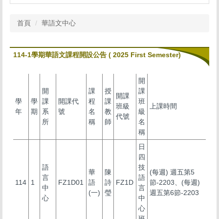
首頁
華語文中心
114-1學期華語文課程開設公告 ( 2025 First Semester)
開
開
課
授
課
開課
學
學
課
開課代
程
課
班
班級
上課時間
年
期
系
號
名
教
級
代號
所
稱
師
名
稱
日
四
語
技
華
陳
(每週) 週五第5
言
語
114
1
FZ1D01
語
詩
FZ1D
節-2203、(每週)
中
言
(一)
瑩
週五第6節-2203
心
中
心
班