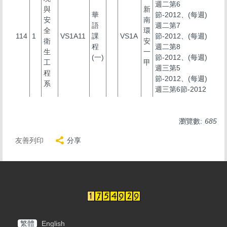
週二第6
與
新
華
節-2012、(每週)
安
南
語
週二第7
全
環
114
1
VS1A11
課
VS1A
節-2012、(每週)
衛
安
程
週二第8
生
一
(一)
節-2012、(每週)
工
甲
週三第5
程
節-2012、(每週)
系
週三第6節-2012
瀏覽數:
685
友善列印
分享
繁體
English