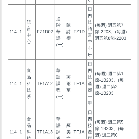
日
四
進
語
技
階
陳
(每週) 週五第7
言
語
114
1
FZ1D02
華
詩
FZ1D
節-2203、(每週)
中
言
語
瑩
週五第8節-2203
心
中
(一)
心
班
日
食
華
四
(每週) 週二第1
品
語
蔣
技
節-1B203、(每
114
1
科
TF1A12
課
蕙
TF1A
產
週) 週二第2
技
程
華
攜
節-1B203
系
(一)
一
甲
日
食
華
四
(每週) 週二第5
品
語
羅
技
節-1B203、(每
114
1
科
TF1A13
課
美
TF1A
產
週) 週二第6
技
程
文
攜