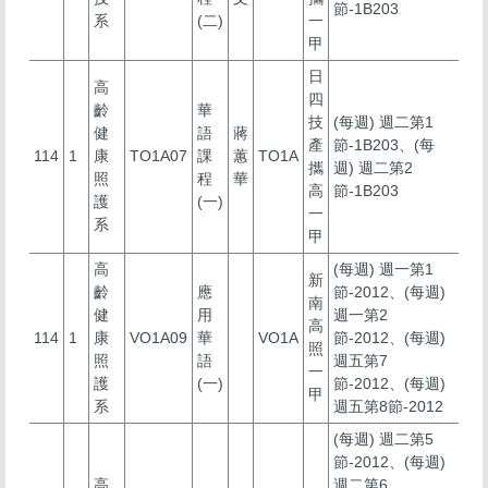
節-1B203
系
(二)
一
甲
日
高
四
齡
華
技
(每週) 週二第1
健
語
蔣
產
節-1B203、(每
114
1
康
TO1A07
課
蕙
TO1A
攜
週) 週二第2
照
程
華
高
節-1B203
護
(一)
一
系
甲
高
(每週) 週一第1
新
齡
應
節-2012、(每週)
南
健
用
週一第2
高
114
1
康
VO1A09
華
VO1A
節-2012、(每週)
照
照
語
週五第7
一
護
(一)
節-2012、(每週)
甲
系
週五第8節-2012
(每週) 週二第5
節-2012、(每週)
高
週二第6