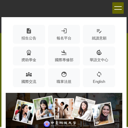
跳
到
主
要
內
description
login
edit_note
容
招生公告
報名平台
就讀意願
區
workspace_premium
flight_land
compost
奬助學金
國際專修部
華語文中心
diversity_3
face
sync
國際交流
職掌法規
English