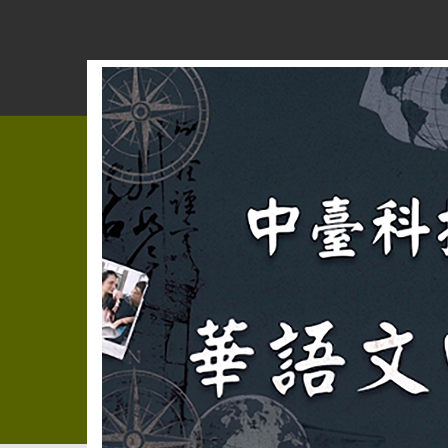
跳
到
主
要
內
容
區