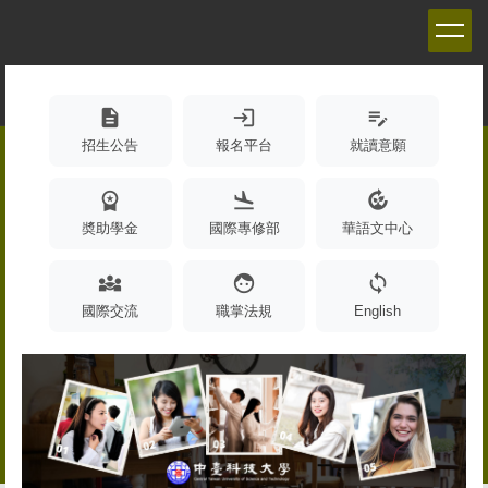
跳
到
主
要
內
description
login
edit_note
容
招生公告
報名平台
就讀意願
區
workspace_premium
flight_land
compost
奬助學金
國際專修部
華語文中心
diversity_3
face
sync
國際交流
職掌法規
English