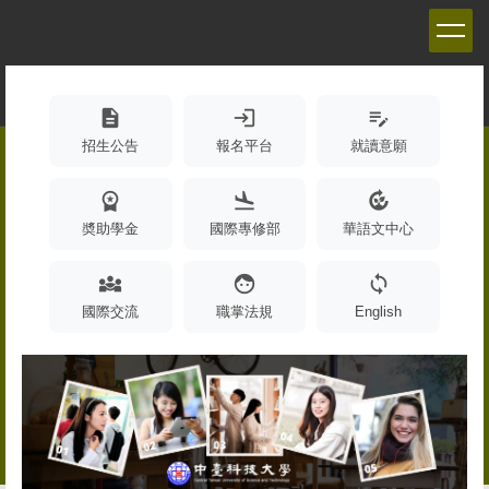
跳
到
主
要
內
description
login
edit_note
容
招生公告
報名平台
就讀意願
區
workspace_premium
flight_land
compost
奬助學金
國際專修部
華語文中心
diversity_3
face
sync
國際交流
職掌法規
English