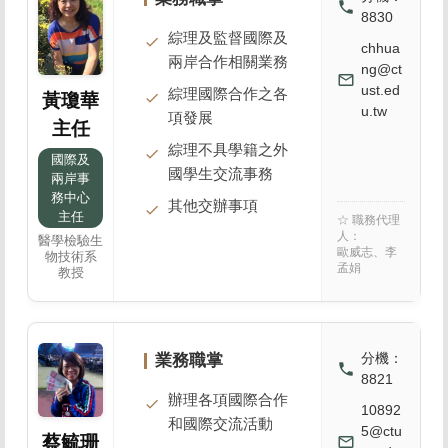
local_phone
8830
綜理及監督國際及
chhua
兩岸合作相關業務
ng@ct
mail_outline
ust.ed
綜理國際合作之各
黃瓊華
u.tw
項發展
主任
綜理不具學籍之外
國際及
國學生交流事務
兩岸事
務中心
其他交辦事項
主任
☆ 職務代理
人：
醫學檢驗生
歐威志、李
物技術系
孟娟
教授
分機：
業務職掌
local_phone
8821
辦理各項國際合作
10892
和國際交流活動
5@ctu
蔡毓珊
mail_outline