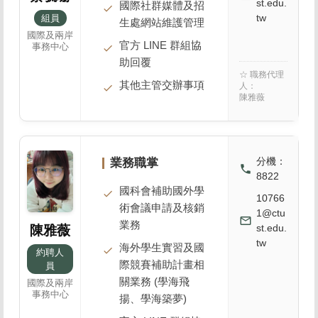
st.edu.
國際社群媒體及招
tw
組員
生處網站維護管理
國際及兩岸
官方 LINE 群組協
事務中心
助回覆
☆ 職務代理
其他主管交辦事項
人：
陳雅薇
分機：
業務職掌
local_phone
8822
國科會補助國外學
10766
術會議申請及核銷
1@ctu
mail_outline
業務
st.edu.
陳雅薇
tw
海外學生實習及國
約聘人
際競賽補助計畫相
員
關業務 (學海飛
國際及兩岸
事務中心
揚、學海築夢)