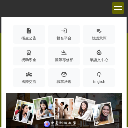
跳
到
主
要
內
description
login
edit_note
容
招生公告
報名平台
就讀意願
區
workspace_premium
flight_land
compost
奬助學金
國際專修部
華語文中心
diversity_3
face
sync
國際交流
職掌法規
English