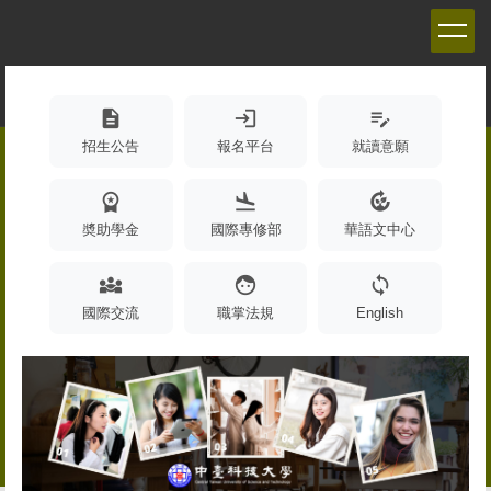
跳
到
主
要
內
description
login
edit_note
容
招生公告
報名平台
就讀意願
區
workspace_premium
flight_land
compost
奬助學金
國際專修部
華語文中心
diversity_3
face
sync
國際交流
職掌法規
English