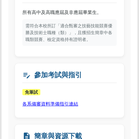
所有高中及高職應屆及非應屆畢業生。
需符合本校所訂「適合甄審之技藝技能競賽優
勝及技術士職種（類）」，且獲招生簡章中各
職類競賽、檢定資格持有證明者。
edit_note
參加考試與指引
免筆試
各系備審資料準備指引連結
description
簡章與資源下載