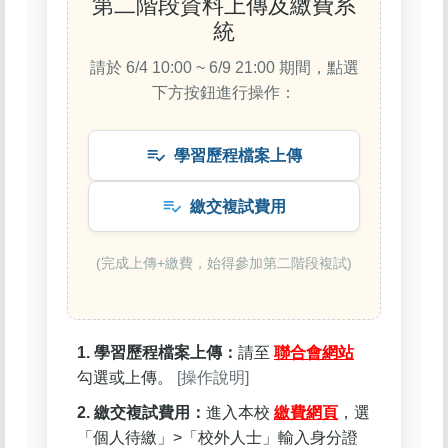
第二階段資料上傳及繳費系
統
請於 6/4 10:00 ~ 6/9 21:00 期間，點選
下方按鈕進行操作：
playlist_add_check
學習歷程檔案上傳
playlist_add_check
繳交複試費用
(完成上傳+繳費，始得參加第二階段複試)
1. 學習歷程檔案上傳：
請至
聯合會網站
勾選或上傳。
[操作說明]
2. 繳交複試費用：
進入本校
繳費網頁
，選
「個人待繳」>「校外人士」輸入身分證