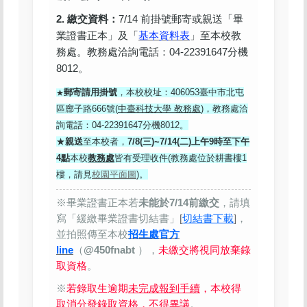
2. 繳交資料：
7/14 前掛號郵寄或親送「畢
業證書正本」及「
基本資料表
」至本校教
務處。教務處洽詢電話：04-22391647分機
8012。
郵寄請用掛號
，本校校址：406053臺中市北屯
★
區廍子路666號(
中臺科技大學 教務處
)，教務處洽
詢電話：04-22391647分機8012。
★
親送
至本校者，
7/8(三)~7/14(二)上午9時至下午
4點
本校
教務處
皆有受理收件(教務處位於耕書樓1
樓，請見
校園平面圖
)。
※畢業證書正本若
未能於7/14前繳交
，請填
寫「緩繳畢業證書切結書」
[
切結書下載
]
，
並拍照傳至本校
招生處官方
line
（
@450fnabt
），
未繳交將視同放棄錄
取資格
。
※
若錄取生逾期
未完成報到手續
，本校得
取消分發錄取資格
，不得異議
。