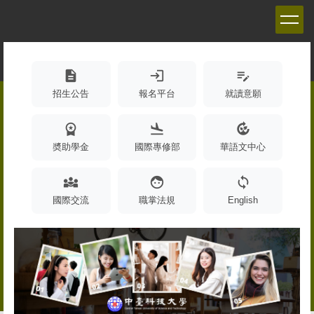
跳
到
主
要
內
description
login
edit_note
容
招生公告
報名平台
就讀意願
區
workspace_premium
flight_land
compost
奬助學金
國際專修部
華語文中心
diversity_3
face
sync
國際交流
職掌法規
English