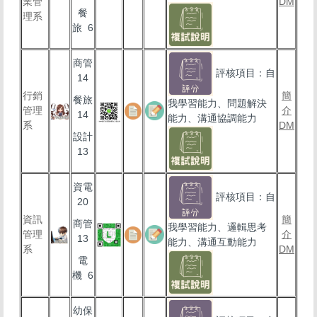
業管
DM
餐
理系
旅 6
商管
評核項目：自
14
行銷
簡
餐旅
我學習能力、問題解決
管理
介
14
能力、溝通協調能力
系
DM
設計
13
資電
評核項目：自
20
資訊
簡
商管
我學習能力、邏輯思考
管理
介
13
能力、溝通互動能力
系
DM
電
機 6
幼保