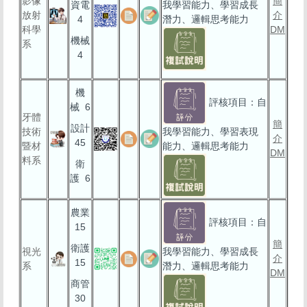
影像
簡
資電
我學習能力、學習成長
放射
介
4
潛力、邏輯思考能力
科學
DM
機械
系
4
機
評核項目：自
械 6
牙體
簡
設計
技術
我學習能力、學習表現
介
45
暨材
能力、邏輯思考能力
DM
料系
衛
護 6
農業
評核項目：自
15
簡
衛護
視光
我學習能力、學習成長
介
15
系
潛力、邏輯思考能力
DM
商管
30