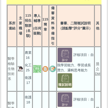
備
審
115
專人
主
資
115
招生
輔導
系所
要
料
書審、二階複試說明
其
簡
類群
連結
職
(任何
準
（請點擊"評分"圖示）
他
章
(名
場
疑難)
備
額)
指
引
農業
評核項目：自
16
醫學
檢驗
簡
化工
我學習能力、學習成長
生物
介
25
潛力、邏輯思考能力
技術
DM
衛護
系
17
衛護
評核項目：自
18
醫學