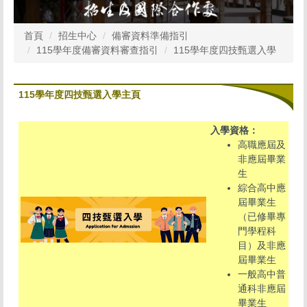
首頁
招生中心
備審資料準備指引
115學年度備審資料審查指引
115學年度四技甄選入學
115學年度四技甄選入學主頁
入學資格：
高職應屆及
非應屆畢業
生
綜合高中應
屆畢業生
（已修畢專
門學程科
目）及非應
屆畢業生
一般高中普
通科非應屆
畢業生