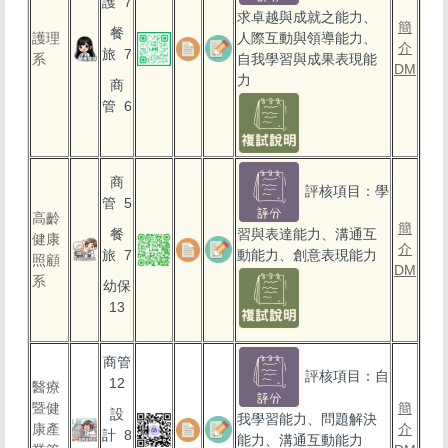
護 7
求卓越與成就之能力、
簡
餐
護理
人際互動與領導能力、
介
旅 7
系
自我學習與成果表現能
DM
力
商
管 6
商
評核項目：學
管 5
高齡
簡
餐
習與表達能力、溝通互
健康
介
旅 7
動能力、創意表現能力
照顧
DM
系
幼保
13
商管
評核項目：自
12
醫療
暨健
簡
設
我學習能力、問題解決
康產
介
計 8
能力、溝通互動能力