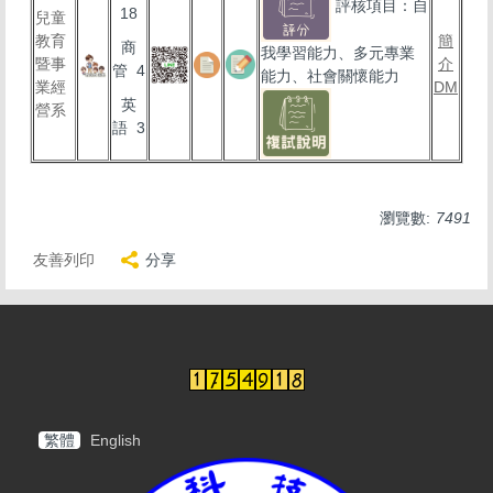
評核項目：自
18
兒童
教育
簡
商
我學習能力、多元專業
暨事
介
管 4
能力、社會關懷能力
業經
DM
英
營系
語 3
瀏覽數:
7491
友善列印
分享
繁體
English