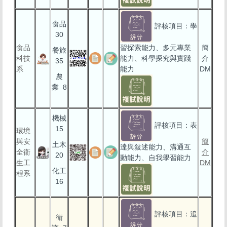
食品
評核項目：學
30
食品
習探索能力、多元專業
簡
餐旅
科技
能力、科學探究與實踐
介
35
系
能力
DM
農
業 8
機械
評核項目：表
15
環境
與安
簡
土木
達與敍述能力、溝通互
全衞
介
20
動能力、自我學習能力
生工
DM
化工
程系
16
評核項目：追
衛