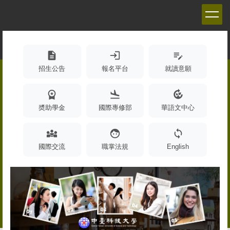
跳
到
主
要
內
description
login
edit_note
容
招生公告
報名平台
就讀意願
區
workspace_premium
flight_land
compost
奬助學金
國際專修部
華語文中心
diversity_3
face
sync
國際交流
職掌法規
English