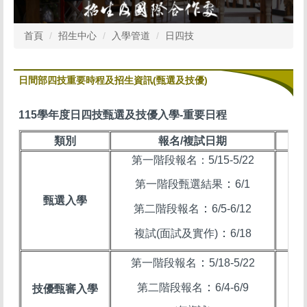
首頁
招生中心
入學管道
日四技
日間部四技重要時程及招生資訊(甄選及技優)
115學年度日四技甄選及技優入學-重要日程
類別
報名/複試日期
成
第一階段報名：5/15-5/22
：
第一階段甄選結果
6/1
甄選入學
：
第二階段報名
6/5-6/12
：
複試(面試及實作)
6/18
：
第一階段報名
5/18-5/22
：
第二階段報名
6/4-6/9
技優甄審入學