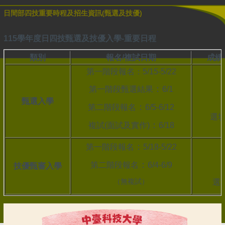
日間部四技重要時程及招生資訊(甄選及技優)
115學年度日四技甄選及技優入學-重要日程
類別
報名/複試日期
成績
第一階段報名：5/15-5/22
：
第一階段甄選結果
6/1
甄選入學
：
第二階段報名
6/5-6/12
選
：
複試(面試及實作)
6/18
：
第一階段報名
5/18-5/22
：
第二階段報名
6/4-6/9
技優甄審入學
（無複試）
選