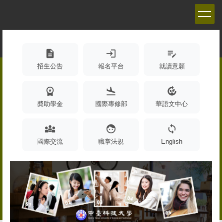
跳
到
主
要
內
description
login
edit_note
容
招生公告
報名平台
就讀意願
區
workspace_premium
flight_land
compost
奬助學金
國際專修部
華語文中心
diversity_3
face
sync
國際交流
職掌法規
English