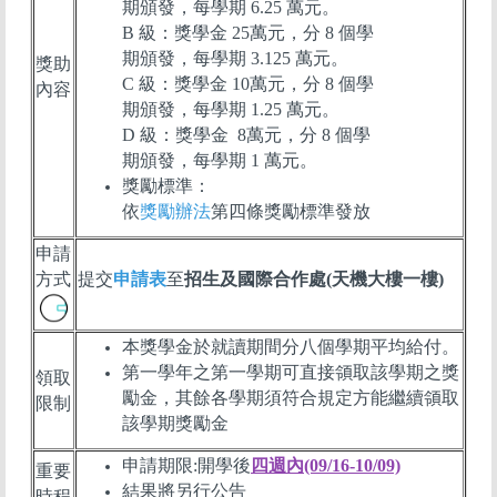
期頒發，每學期 6.25 萬元。
B 級：獎學金 25萬元，分 8 個學
期頒發，每學期 3.125 萬元。
獎助
C
級：獎學金
10
萬元，分
8
個學
內容
期頒發，每學期
1.25
萬元。
D 級：獎學金 8萬元，分 8 個學
期頒發，每學期 1 萬元。
獎勵標準：
依
獎勵辦法
第四條獎勵標準發放
申請
方式
提交
申請表
至
招生及國際合作處(天機大樓一樓)
本獎學金於就讀期間分八個學期平均給付。
第一學年之第一學期可直接領取該學期之獎
領取
勵金，其餘各學期須符合規定方能繼續領取
限制
該學期獎勵金
申請期限:開學後
四
週內(09/16-10/09)
重要
結果將另行公告
時程