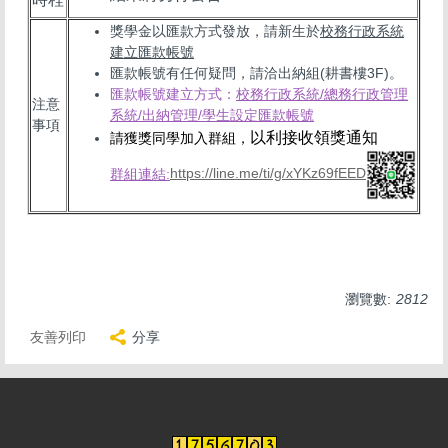
獎學金以匯款方式發放，請新生於
校務行政系統
建立匯款帳號
匯款帳號有任何疑問，請洽出納組(耕書樓3F)。
匯款帳號建立方式：
校務行政系統/總務行政管理
注意
系統/出納管理/學生設定匯款帳號
事項
以利接收領獎通知
請獲獎同學加入群組，
群組連結:
https://line.me/ti/g/xYKz69fEED
瀏覽數:
2812
友善列印
分享