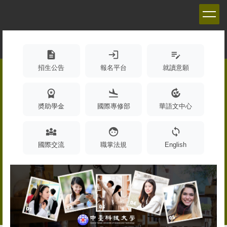
跳
到
主
要
內
description
login
edit_note
容
招生公告
報名平台
就讀意願
區
workspace_premium
flight_land
compost
奬助學金
國際專修部
華語文中心
diversity_3
face
sync
國際交流
職掌法規
English