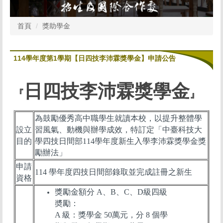
首頁
獎助學金
114學年度第1學期【日四技李沛霖獎學金】申請公告
日四技李沛霖獎學金
『
』
為鼓勵優秀高中職學生就讀本校，以提升整體學
設立
習風氣、動機與辦學成效，特訂定「中臺科技大
目的
學四技日間部
114
學年度新生入學李沛霖獎學金獎
勵辦法」
申請
114
學年度四技日間部錄取並完成註冊之新生
資格
獎勵金額分
A
、
B
、
C
、
D
級四級
奬勵：
A 級：獎學金 50萬元，分 8 個學