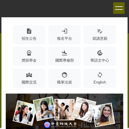
跳
到
主
要
內
description
login
edit_note
容
招生公告
報名平台
就讀意願
區
workspace_premium
flight_land
compost
奬助學金
國際專修部
華語文中心
diversity_3
face
sync
國際交流
職掌法規
English