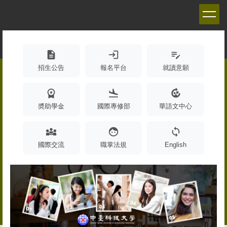
跳
到
主
要
內
description
login
edit_note
容
招生公告
報名平台
就讀意願
區
workspace_premium
flight_land
compost
奬助學金
國際專修部
華語文中心
diversity_3
face
sync
國際交流
職掌法規
English