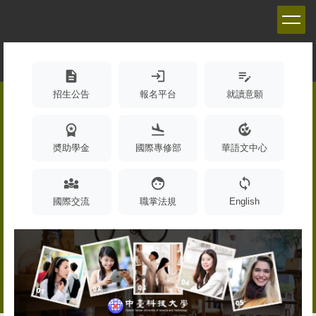
跳
到
主
要
內
description
login
edit_note
容
招生公告
報名平台
就讀意願
區
workspace_premium
flight_land
compost
奬助學金
國際專修部
華語文中心
diversity_3
face
sync
國際交流
職掌法規
English