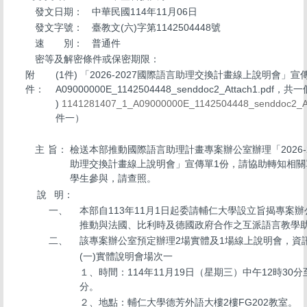
發文日期：
中華民國114年11月06日
發文字號：
臺教文(六)字第1142504448號
速 別：
普通件
密等及解密條件或保密期限：
附
(1件) 「2026-2027國際語言助理交換計畫線上說明會」宣
件：
A09000000E_1142504448_senddoc2_Attach1.pdf
)
1141281407_1_A09000000E_1142504448_senddoc2_At
件一）
主
旨：
檢送本部推動國際語言助理計畫專案辦公室辦理「2026-
助理交換計畫線上說明會」宣傳單1份，請協助轉知相關
學生參與，請查照。
說
明：
一、
本部自113年11月1日起委請輔仁大學設立旨揭專案
推動與法國、比利時及德國政府合作之互派語言教學
二、
該專案辦公室預定辦理2場實體及1場線上說明會，資
(一)實體說明會場次一
１、時間：114年11月19日（星期三）中午12時30分
分。
２、地點：輔仁大學德芳外語大樓2樓FG202教室。