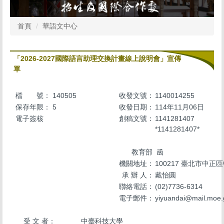
首頁
華語文中心
「2026-2027國際語言助理交換計畫線上說明會」宣傳
單
檔 號：
140505
收發文號：
1140014255
保存年限：
5
收發日期：
114年11月06日
電子簽核
創稿文號：
1141281407
*1141281407*
教育部 函
機關地址：
100217 臺北市中正
承 辦 人：
戴怡圓
聯絡電話：
(02)7736-6314
電子郵件：
yiyuandai@mail.moe.
受 文 者：
中臺科技大學