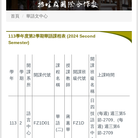
首頁
華語文中心
113學年度第2學期華語課程表 (2024 Second
Semester)
開
開
課
授
課
學
學
課
程
課
開課班
班
開課代號
上課時間
年
期
系
名
教
級代號
級
所
稱
師
名
稱
日
四
語
技
(每週) 週三第5
華
蔣
言
語
節-2709、(每
113
2
FZ1D01
語
蕙
FZ1D
中
言
週) 週三第6
(二)
華
心
中
節-2709