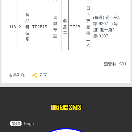
日
食
四
進
(每週) 週一第1
品
蔣
技
階
節-9207、(每
113
2
科
TF2B15
蕙
TF2B
產
華
週) 週一第2
技
華
攜
語
節-9207
系
二
乙
瀏覽數:
583
友善列印
分享
繁體
English