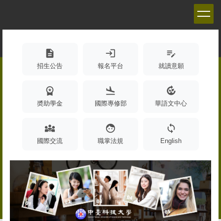
跳
到
主
要
內
description
login
edit_note
容
招生公告
報名平台
就讀意願
區
workspace_premium
flight_land
compost
奬助學金
國際專修部
華語文中心
diversity_3
face
sync
國際交流
職掌法規
English