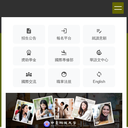
跳
到
主
要
內
description
login
edit_note
容
招生公告
報名平台
就讀意願
區
workspace_premium
flight_land
compost
奬助學金
國際專修部
華語文中心
diversity_3
face
sync
國際交流
職掌法規
English