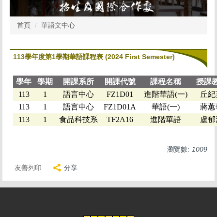
首頁
華語文中心
113學年度第1學期華語課程表 (2024 First Semester)
學年
學期
開課系所
開課代號
課程名稱
授課
113
1
語言中心
FZ1D01
進階華語(一)
丘紀
113
1
語言中心
FZ1D01A
華語(一)
蔣蕙
113
1
食品科技系
TF2A16
進階華語
盧郁
瀏覽數:
1009
友善列印
分享