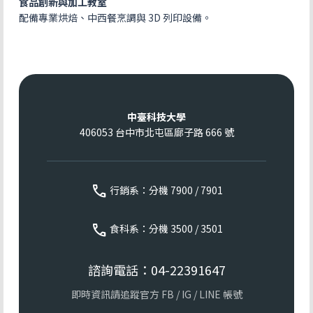
食品創新與加工教室
配備專業烘焙、中西餐烹調與 3D 列印設備。
中臺科技大學
406053 台中市北屯區廍子路 666 號
call
行銷系：分機 7900 / 7901
call
食科系：分機 3500 / 3501
諮詢電話：04-22391647
即時資訊請追蹤官方 FB / IG / LINE 帳號