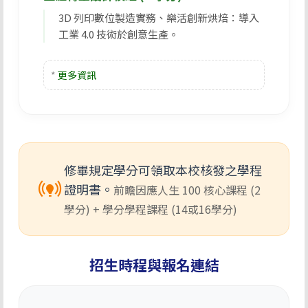
3D 列印數位製造實務、樂活創新烘焙：導入
工業 4.0 技術於創意生產。
*
更多資訊
修畢規定學分可領取本校核發之學程
online_prediction
證明書。
前瞻因應人生 100 核心課程 (2
學分) +
學分學程課程 (14或16學分)
招生時程與報名連結