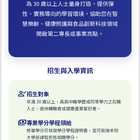
為 30 歲以上人士量身打造，提供彈
性、實務導向的學習環境，協助您在智
慧樂齡、健康照護與食品創新科技領域
開啟第二專長或事業亮點。
招生與入學資訊
person_check
招生對象
年滿 30 歲以上，具高中職學歷或同等學力之在職
人士、退休轉職者或健康產業愛好者。
payments
專業學分學程頒給
修畢學分可核發學分學程證明書，並可銜接本校
大學部課程折抵相關學分。