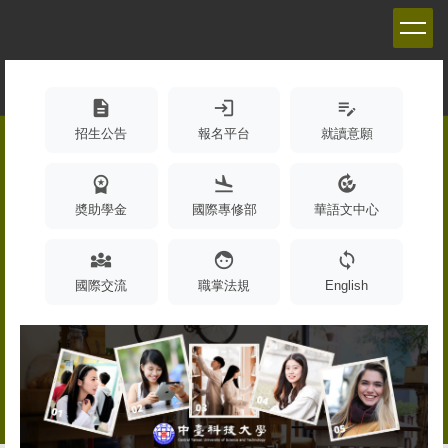
跳
到
主
要
內
description
login
edit_note
容
招生公告
報名平台
就讀意願
區
workspace_premium
flight_land
compost
奬助學金
國際專修部
華語文中心
diversity_3
face
sync
國際交流
職掌法規
English