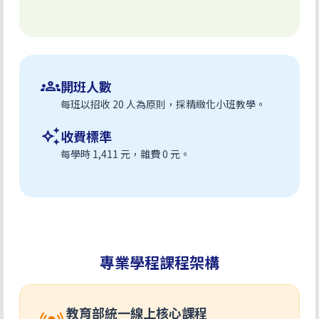
groups
開班人數
每班以招收 20 人為原則，採精緻化小班教學。
auto_awesome
收費標準
每學時 1,411 元，雜費 0 元。
專業學程課程架構
教育部統一線上核心課程