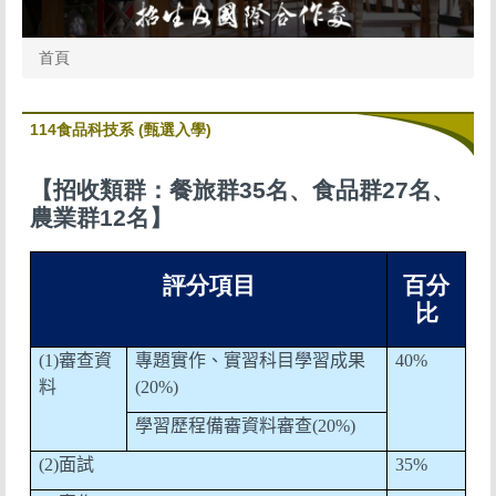
首頁
114食品科技系 (甄選入學)
【招收類群：餐旅群35名、食品群27名、
農業群12名】
評分項目
百分
比
(1)
審查資
專題實作、實習科目學習成果
40%
料
(20%)
學習歷程備審資料審查
(20%)
(2)
面試
35%