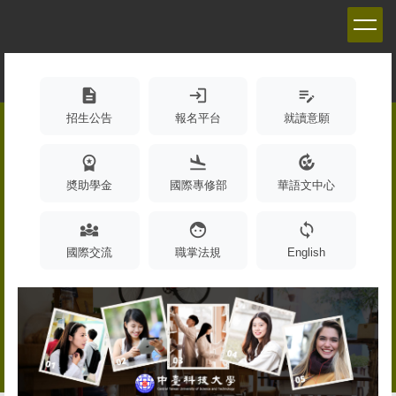
跳
到
主
要
內
description
login
edit_note
容
招生公告
報名平台
就讀意願
區
workspace_premium
flight_land
compost
奬助學金
國際專修部
華語文中心
diversity_3
face
sync
國際交流
職掌法規
English