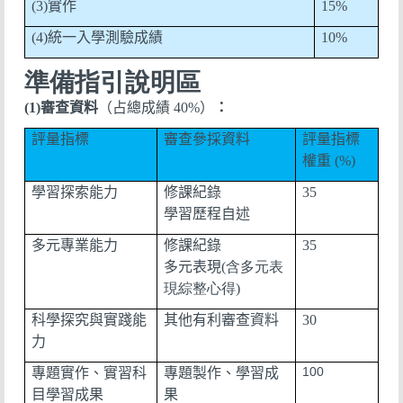
(3)
實作
15%
(4)
統一入學測驗成績
10%
準備指引說明區
(1)
審查資料
（占總成績
40%
）
：
評量指標
審查參採資料
評量指標
權重
(%)
學習探索能力
修課紀錄
35
學習歷程自述
多元專業能力
修課紀錄
35
多元表現
(含多元表
現綜整心得)
科學探究與實踐能
其他有利審查資料
30
力
100
專題實作、實習科
專題製作、學習成
目學習成果
果