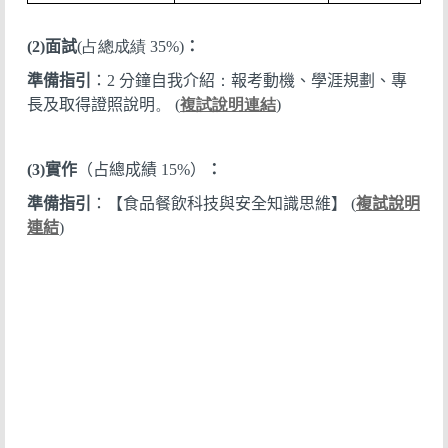
(2)
面試
(占總成績 35%)
：
準備指引
：
2
分鐘自我介紹
：
報考動機、
學涯規劃、
專
長及取得證照說明
。 (
複試說明連結
)
(3)
實作
（占總成績
15%
）
：
準備指引
：【食品餐飲科技與安全知識思維】
(
複試說明
連結
)