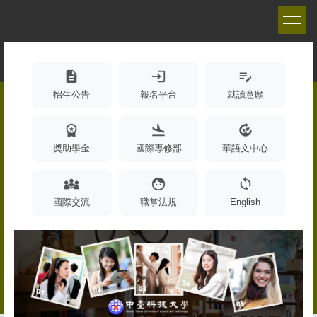
跳
到
主
要
內
description
login
edit_note
容
招生公告
報名平台
就讀意願
區
workspace_premium
flight_land
compost
奬助學金
國際專修部
華語文中心
diversity_3
face
sync
國際交流
職掌法規
English