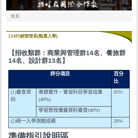
首頁
114行銷管理系(甄選入學)
【招收類群：商業與管理群14名、餐旅群
14名、設計群13名】
評分項目
百分
比
(1)
審查資
專題實作、實習科目學習成果
80%
料
(40%)
學習歷程備審資料審查
(40%)
(2)
統一入學測驗成績
20%
準備指引說明區