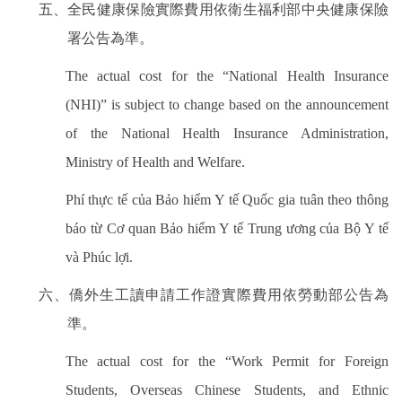
五、全民健康保險實際費用依衛生福利部中央健康保險
署公告為準。
The actual cost for the “National Health Insurance
(NHI)” is subject to change based on the announcement
of the National Health Insurance Administration,
Ministry of Health and Welfare.
Phí thực tế của Bảo hiểm Y tế Quốc gia tuân theo thông
báo từ Cơ quan Bảo hiểm Y tế Trung ương của Bộ Y tế
và Phúc lợi.
六、僑外生工讀申請工作證實際費用依勞動部公告為
準。
The actual cost for the “Work Permit for Foreign
Students, Overseas Chinese Students, and Ethnic