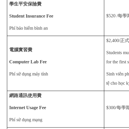
學生平安保險費
$520 /
每學
Student Insurance Fee
Phí bảo hiểm bình an
$2,400/
正
電腦實習費
Students mu
Computer Lab Fee
for the first
Phí sử dụng máy tính
Sinh viên ph
tệ cho học k
網路通訊使用費
Internet Usage Fee
$300/
每學
Phí sử dụng mạng