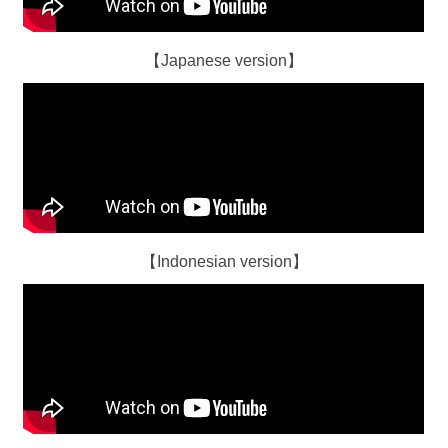
【Japanese version】
【Indonesian version】