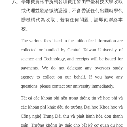
八、學雜費資訊中所列各項費用皆由中臺科技大學收取
或代理並發給繳納憑證，不會委託任何出國就學代
辦機構代為收取，若有任何問題，請即刻聯絡本
校。
The various fees listed in the tuition fee information are
collected or handled by Central Taiwan University of
science and Technology, and receipts will be issued for
payments. We do not delegate any overseas study
agency to collect on our behalf. If you have any
questions, please contact our university immediately.
Tất cả các khoản phí nêu trong thông tin về học phí và
các khoản phí khác đều do trường Đại học Khoa học và
Công nghệ Trung Đài thu và phát hành hóa đơn thanh
toán. Trường không ủy thác cho bất kỳ cơ quan du học