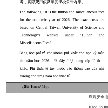
考，實際費用依當年度學校公告為準。
The following list is the tuition and miscellaneous fees
for the academic year of 2026. The exact costs are
based on Central Taiwan University of Science and
Technology’s website under “Tuition and
Miscellaneous Fees”.
Bảng học phí và các khoản phí khác cho học kỳ mùa
thu năm học 2026 dưới đây được cung cấp để tham
khảo. Phí thực tế tùy thuộc vào thông báo của nhà
trường cho từng năm học thực tế.
項目
Items/
Mục
環境安全
Khoa Kỹ thu