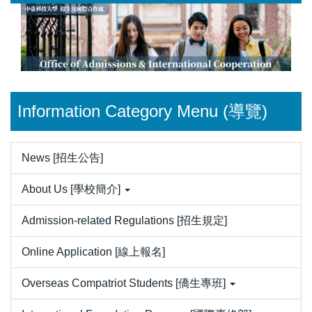
Jump
to
the
main
content
block
Information Category Menu (導覽)
News [招生公告]
About Us [學校簡介]
Admission-related Regulations [招生規定]
Online Application [線上報名]
Overseas Compatriot Students [僑生專班]