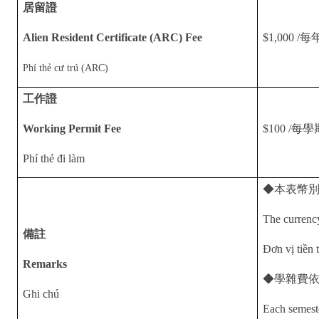
居留證
Alien Resident Certificate (ARC) Fee
$1,000 /
每
Phí thẻ cư trú (ARC)
工作證
Working Permit Fee
$100 /
每學
Phí thẻ đi làm
◆
本表幣
The currenc
備註
Đơn vị tiền
Remarks
◆
學雜費
Ghi chú
Each semeste