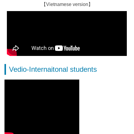
【Vietnamese version】
Vedio-Internaitonal students