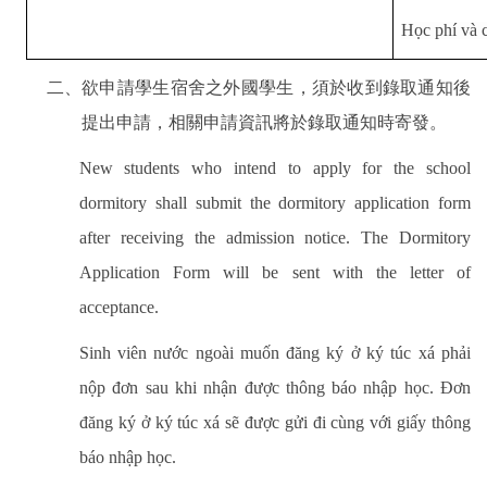
Học phí và c
二、欲申請學生宿舍之外國學生，須於收到錄取通知後
提出申請，相關申請資訊將於錄取通知時寄發。
New students who intend to apply for the school
dormitory shall submit the dormitory application form
after receiving the admission notice. The Dormitory
Application Form will be sent with the letter of
acceptance.
Sinh viên nước ngoài muốn đăng ký ở ký túc xá phải
nộp đơn sau khi nhận được thông báo nhập học. Đơn
đăng ký ở ký túc xá sẽ được gửi đi cùng với giấy thông
báo nhập học.