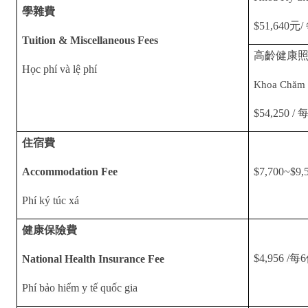
學雜費
$51,640
元
/
Tuition & Miscellaneous Fees
高齡健康
Học phí và lệ phí
Khoa Chăm s
$54,250 /
住宿費
Accommodation Fee
$7,700~$9,
Phí ký túc xá
健康保險費
$4,956 /
每
6
National Health Insurance Fee
Phí bảo hiểm y tế quốc gia