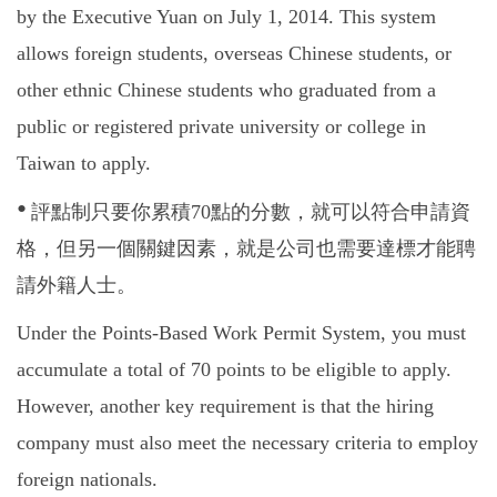
by the Executive Yuan on July 1, 2014. This system
allows foreign students, overseas Chinese students, or
other ethnic Chinese students who graduated from a
public or registered private university or college in
Taiwan to apply.
•
評點制只要你累積
70
點的分數，就可以符合申請資
格，但另一個關鍵因素，就是公司也需要達標才能聘
請外籍人士。
Under the Points-Based Work Permit System, you must
accumulate a total of 70 points to be eligible to apply.
However, another key requirement is that the hiring
company must also meet the necessary criteria to employ
foreign nationals.