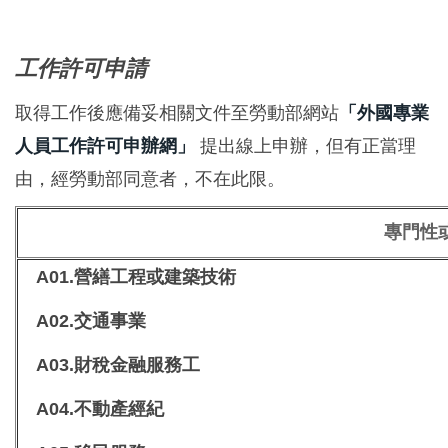
工作許可申請
取得工作後應備妥相關文件至勞動部網站
「外國專業
人員工作許可申辦網」
提出線上申辦，但有正當理
由，經勞動部同意者，不在此限。
專門性
A01.
營繕工程或建築技術
A02.
交通事業
A03.
財稅金融服務工
A04.
不動產經紀