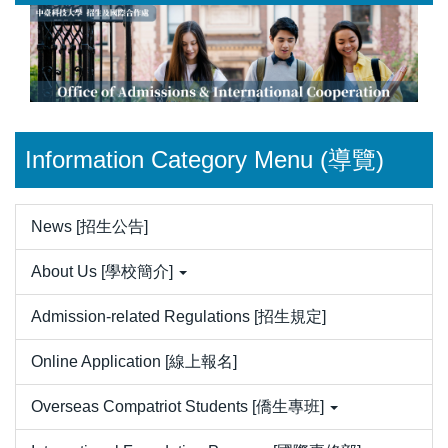
Jump
to
the
main
content
block
Information Category Menu (導覽)
News [招生公告]
About Us [學校簡介]
Admission-related Regulations [招生規定]
Online Application [線上報名]
Overseas Compatriot Students [僑生專班]