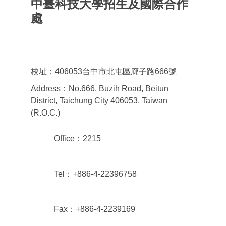
中臺科技大學招生及國際合作
處
Office of admissions & International
Cooperation
校址：406053台中市北屯區廊子路666號
Address：No.666, Buzih Road, Beitun
District, Taichung City 406053, Taiwan
(R.O.C.)
Office：2215
Tel：+886-4-22396758
Fax：+886-4-2239169