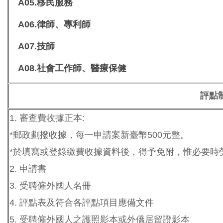
A05.
移民服務
A06.
律師、專利師
A07.
技師
A08.
社會工作師、醫療保健
評點
1.
審查費收據正本:
*
郵政劃撥收據，每一申請案新臺幣500元整。
*
於填寫或登錄繳費收據資料後，得予免附，惟必要時
2.
申請書
3.
受聘僱外國人名冊
4.
評點表及符合各評點項目應備文件
5.
受聘僱外國人之護照影本或外僑居留證影本