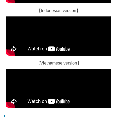
【Indonesian version】
【Vietnamese version】