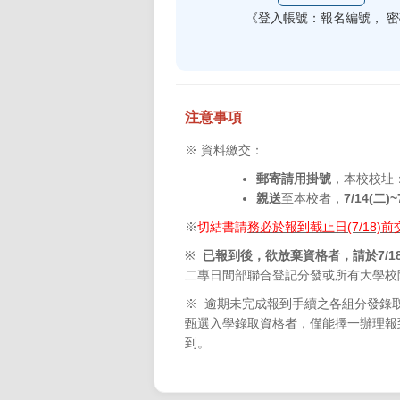
《登入帳號：報名編號， 
注意事項
※ 資料繳交：
郵寄請用掛號
，本校校址：
親送
至本校者，
7/14(二
※
切結書請
務必於報到截止日(7/18
※
已報到後，欲放棄資格者，請於7/
二專日間部聯合登記分發或所有大學校
※ 逾期未完成報到手續之各組分發錄
甄選入學錄取資格者，僅能擇一辦理報
到。