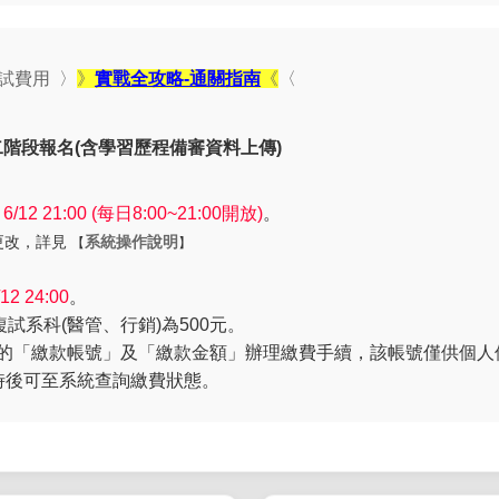
試費用 〉
》
實戰全攻略-通關指南
《
〈
二階段報名(含學習歷程備審資料上傳)
 ~ 6/12 21:00 (每日8:00~21:00開放)
。
更改，詳見
系統操作說明
【
】
/12 24:00
。
試系科(醫管、行銷)為500元。
的「繳款帳號」及「繳款金額」辦理繳費手續，該帳號僅供個人使
時後可至系統查詢繳費狀態。