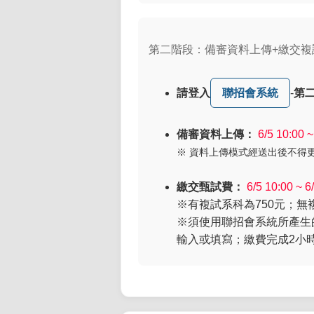
第二階段：備審資料上傳+繳交複
請登入
聯招會系統
-
第
備審資料上傳：
6/5 10:00
※ 資料上傳模式經送出後不得
繳交甄試費：
6/5 10:00 ~ 6
※有複試系科為750元；無複
※須使用聯招會系統所產生
輸入或填寫；繳費完成2小