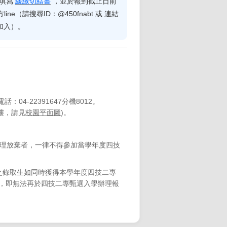
請填寫
緩繳切結書
，並於報到截止日前
ne（請搜尋ID：@450fnabt 或 連結
加入）。
：04-22391647分機8012。
樓，請見
校園平面圖
)。
辦理放棄者，一律不得參加當學年度四技
之錄取生如同時獲得本學年度四技二專
，即無法再於四技二專甄選入學辦理報