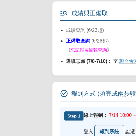
manage_search
成績與正備取
成績查詢 (6/23起)
正備取查詢
(6/26起)
》
《
忘記報名編號查詢
選填志願 (7/8-7/10)：
至
聯合會
task_alt
報到方式 (須完成兩步驟
線上報到：
7/14 10:00 
Step 1
登入
報到系統
點選