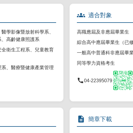
groups
適合對象
、醫學影像暨放射科學系、
高職應屆及非應屆畢業生
系、高齡健康照護系
綜合高中應屆畢業生（已
安全衛生工程系、兒童教育
一般高中普通科非應屆畢
同等學力資格考生
理系、醫療暨健康產業管理
call
04-22395079
description
簡章下載