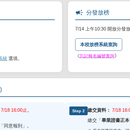
campaign
分發放榜
7/14 上午10:30 開放分
本校放榜系統查詢
》
《
忘記報名編號查詢
系統
選填。
)
~ 7/18 16:00止
。
繳交資料：
7/18 
Step 2
繳交「
畢業證書正本
「同意報到」。