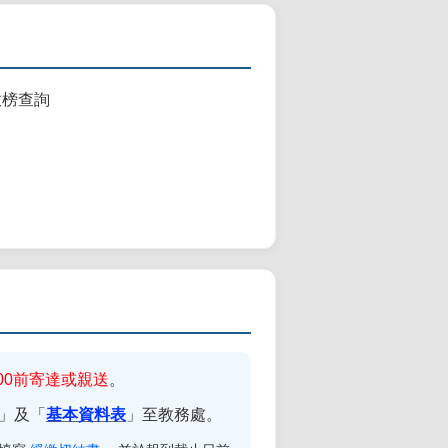
發放榜查詢
16:00前寄達或親送
。
」及「
基本資料表
」至教務處。