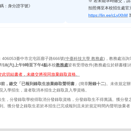
※ 若未能準時繳交，
密碼：身分證字號》
拍照傳至本校招生處官方li
https://lin.ee/cLyIXhM
406053臺中市北屯區廍子路666號(
中臺科技大學 教務處
)，教務處洽詢電話
)~7/18(六)上午9時至下午4點
本校
教務處
皆有受理收件(教務處位於耕書樓1
)前交此切結書者，未繳交將視同放棄錄取資格
。
18前，繳交「已報到錄取生放棄錄取聲明書
」(簡章
附錄十二
)。未依規定
院入學招生，違者取消本招生之錄取及入學資格。
取生，分發錄取學校得取消分發錄取資格，分發錄取生不得異議。獲分發
到。獲分發之錄取生若於本招生已完成報到且未於規定時間內聲明放棄者