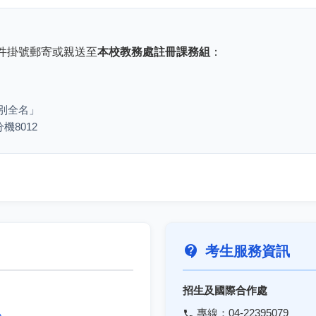
件掛號郵寄或親送至
本校教務處註冊課務組
：
別全名」
機8012
contact_support
考生服務資訊
招生及國際合作處
專線：04-22395079
phone