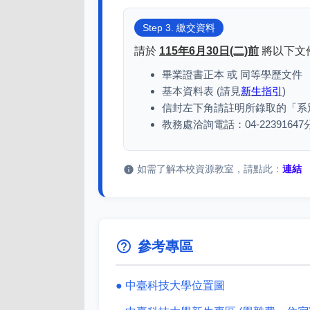
Step 3. 繳交資料
請於
115年6月30日(二)前
將以下文
畢業證書正本 或 同等學歷文件
基本資料表 (請見
新生指引
)
信封左下角請註明所錄取的「系
教務處洽詢電話：04-22391647分
如需了解本校資源教室，請點此：
連結
info
help_outline
參考專區
● 中臺科技大學位置圖