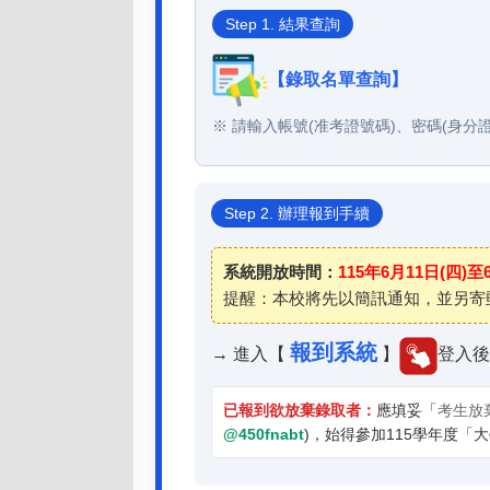
Step 1. 結果查詢
【錄取名單查詢】
※ 請輸入帳號(准考證號碼)、密碼(身分
Step 2. 辦理報到手續
系統開放時間：
115年6月11日(四)至6
提醒：本校將先以簡訊通知，並另寄
報到系統
→ 進入【
】
登入後
已報到欲放棄錄取者：
應填妥「
考生放
@450fnabt
)，始得參加115學年度