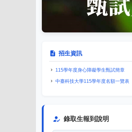
description
招生資訊
chevron_right
115學年度身心障礙學生甄試簡章
chevron_right
中臺科技大學115學年度名額一覽表
how_to_reg
錄取生報到說明