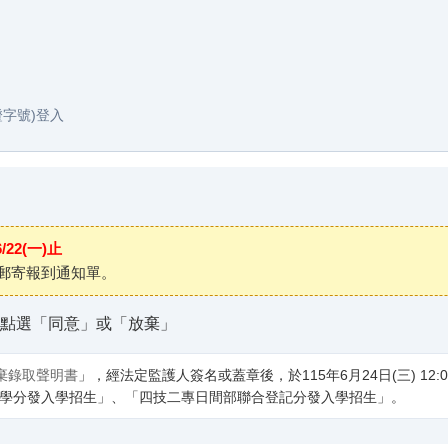
證字號)登入
/22(一)止
郵寄報到通知單。
點選「同意」或「放棄」
棄錄取聲明書
」，經法定監護人簽名或蓋章後，於115年6月24日(三) 12:0
「大學分發入學招生」、「四技二專日間部聯合登記分發入學招生」。