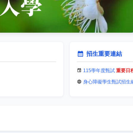
calendar_month
招生重要連結
event
115學年度甄試
重要日
language
身心障礙學生甄試招生