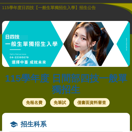
115學年度日四技【一般生單獨招生入學】招生公告
115學年度 日間部四技一般單
獨招生
免報名費
免筆試
僅書面資料審查
school
招生科系