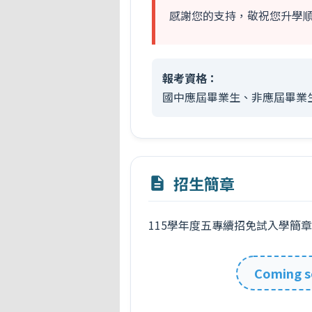
感謝您的支持，敬祝您升學
報考資格：
國中應屆畢業生、非應屆畢業
招生簡章
description
115學年度五專續招免試入學簡
Coming 