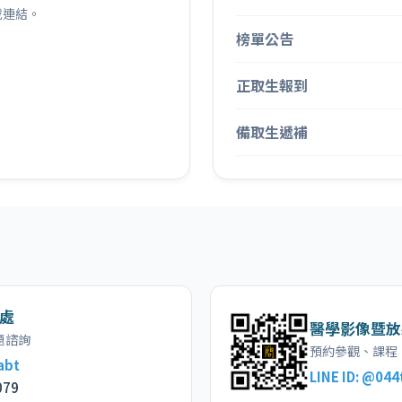
載連結。
榜單公告
正取生報到
備取生遞補
處
醫學影像暨放
題諮詢
預約參觀、課程
abt
LINE ID: @044
079