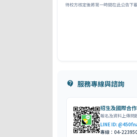
待校方核定後將第一時間在此公告下
服務專線與諮詢
contact_support
招生及國際合作
報名及資料上傳問
LINE ID: @450fn
專線：04-22395