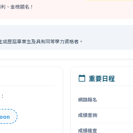
順利、金榜題名！
生或歷屆畢業生及具有同等學力資格者。
重要日程
calendar_today
章：
網路報名
成績查詢
soon
成績複查