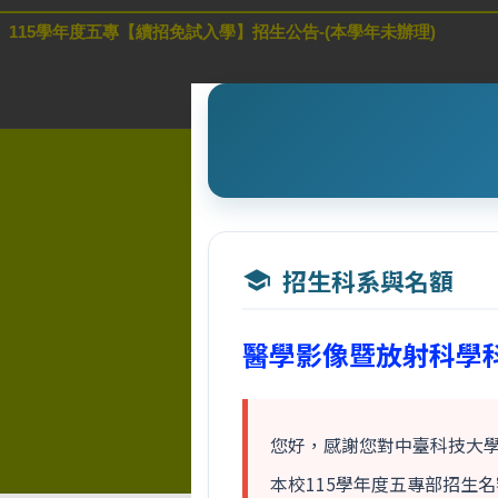
115學年度五專【續招免試入學】招生公告-(本學年未辦理)
招生科系與名額
school
醫學影像暨放射科學
您好，感謝您對中臺科技大
本校115學年度五專部招生