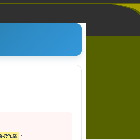
續招作業
。