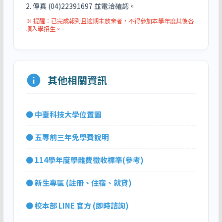
2. 傳真 (04)22391697 並電洽確認。
※ 提醒：已完成報到且逾期未放棄者，不得參加本學年度其後各
項入學招生。
info
其他相關資訊
● 中臺科技大學位置圖
● 五專前三年免學費說明
● 114學年度學雜費徵收標準(參考)
● 新生專區 (註冊、住宿、就貸)
● 校本部 LINE 官方 (即時諮詢)