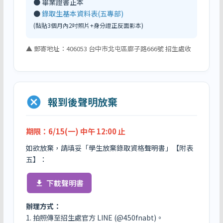
● 畢業證書正本
●
錄取生基本資料表(五專部)
(黏貼3個月內2吋照片+身分證正反面影本)
▲ 郵寄地址：406053 台中市北屯區廍子路666號 招生處收
cancel
報到後聲明放棄
期限：6/15(一) 中午 12:00 止
如欲放棄，請填妥「學生放棄錄取資格聲明書」【附表
五】：
下載聲明書
file_download
辦理方式：
1. 拍照傳至招生處官方 LINE (@450fnabt)。