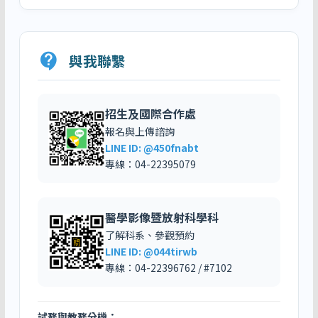
contact_support
與我聯繫
招生及國際合作處
報名與上傳諮詢
LINE ID: @450fnabt
專線：04-22395079
醫學影像暨放射科學科
了解科系、參觀預約
LINE ID: @044tirwb
專線：04-22396762 / #7102
試務與教務分機：