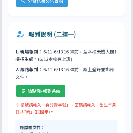
分發結果公告查詢
search
how_to_reg
報到說明 (二擇一)
1. 現場報到：
6/11-6/13 16:30前，至本校天機大樓1
樓招生處。(6/13本校有上班)
2. 網路報到：
6/11-6/13 16:30前，線上登錄並郵寄
文件。
請點我-報到系統
app_registration
※ 帳號請輸入「身分證字號」、密碼請輸入「出生年月
日共7碼」(民國年)。
應繳驗文件：